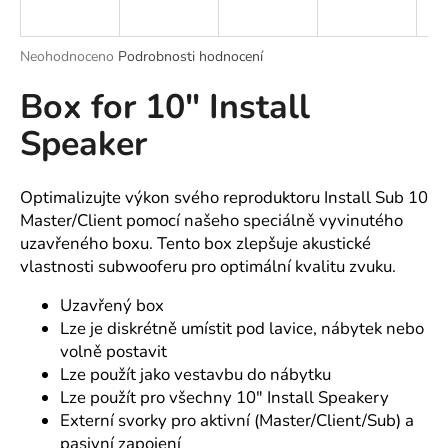
a
j
Průměrné
Neohodnoceno
Podrobnosti hodnocení
í
hodnocení
Box for 10" Install
produktu
t
je
?
Speaker
0,0
z
5
hvězdiček.
Optimalizujte výkon svého reproduktoru Install Sub 10
Master/Client pomocí našeho speciálně vyvinutého
HLEDAT
uzavřeného boxu. Tento box zlepšuje akustické
vlastnosti subwooferu pro optimální kvalitu zvuku.
Uzavřený box
D
Lze je diskrétně umístit pod lavice, nábytek nebo
o
volně postavit
p
Lze použít jako vestavbu do nábytku
o
Lze použít pro všechny 10" Install Speakery
r
Externí svorky pro aktivní (Master/Client/Sub) a
u
pasivní zapojení