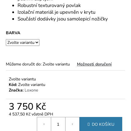
č
Robustní texturovaný povlak
u
Izolační materiál je upevněn v krytu
j
Součástí dodávky jsou samolepicí nožičky
e
m
e
BARVA
Můžeme doručit do:
Zvolte variantu
Možnosti doručení
Zvolte variantu
Kód:
Zvolte variantu
Značka:
Loxone
3 750 Kč
4 537,50 Kč včetně DPH
Měrná
DO KOŠÍKU
cena: