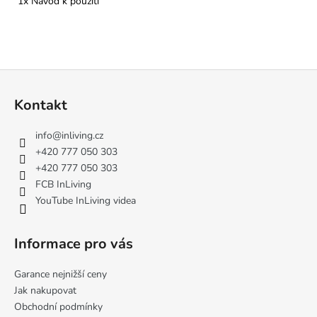
1x Návod k použití
Z
á
Kontakt
p
a
info
@
inliving.cz
t
+420 777 050 303
í
+420 777 050 303
FCB InLiving
YouTube InLiving videa
Informace pro vás
Garance nejnižší ceny
Jak nakupovat
Obchodní podmínky