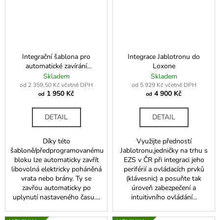
Integrační šablona pro
Integrace Jablotronu do
automatické zavírání
Loxone
elektrických pohonů
Skladem
Skladem
od 2 359,50 Kč včetně DPH
od 5 929 Kč včetně DPH
1 950 Kč
4 900 Kč
od
od
DETAIL
DETAIL
Díky této
Využijte předností
šabloně/předprogramovanému
Jablotronu,jedničky na trhu s
bloku lze automaticky zavřít
EZS v ČR při integraci jeho
libovolná elektricky poháněná
periférií a ovládacích prvků
vrata nebo brány. Ty se
(klávesnic) a posuňte tak
zavřou automaticky po
úroveň zabezpečení a
uplynutí nastaveného času....
intuitivního ovládání...