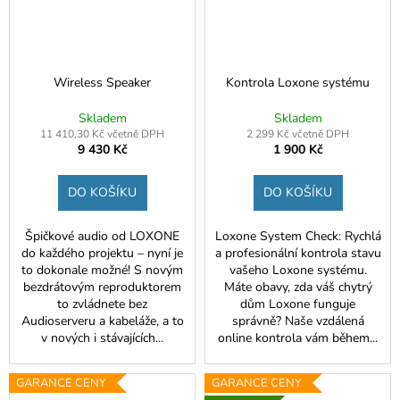
Wireless Speaker
Kontrola Loxone systému
Skladem
Skladem
11 410,30 Kč včetně DPH
2 299 Kč včetně DPH
9 430 Kč
1 900 Kč
DO KOŠÍKU
DO KOŠÍKU
Špičkové audio od LOXONE
Loxone System Check: Rychlá
do každého projektu – nyní je
a profesionální kontrola stavu
to dokonale možné! S novým
vašeho Loxone systému.
bezdrátovým reproduktorem
Máte obavy, zda váš chytrý
to zvládnete bez
dům Loxone funguje
Audioserveru a kabeláže, a to
správně? Naše vzdálená
v nových i stávajících...
online kontrola vám během...
GARANCE CENY
GARANCE CENY