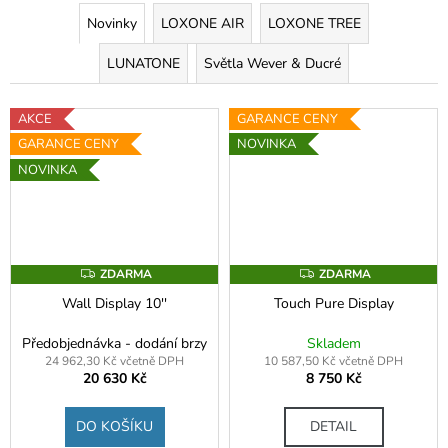
a
Novinky
LOXONE AIR
LOXONE TREE
j
LUNATONE
Světla Wever & Ducré
í
t
AKCE
GARANCE CENY
?
GARANCE CENY
NOVINKA
NOVINKA
HLEDAT
ZDARMA
ZDARMA
Z
Z
D
D
Wall Display 10''
Touch Pure Display
A
A
D
R
R
M
M
o
Předobjednávka - dodání brzy
Skladem
A
A
p
24 962,30 Kč včetně DPH
10 587,50 Kč včetně DPH
20 630 Kč
8 750 Kč
o
r
u
DO KOŠÍKU
DETAIL