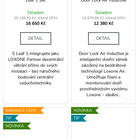
Leaf 1 Set
Door Lock Air Inductive
Skladem
Skladem
20 146,50 Kč včetně DPH
14 979,80 Kč včetně DPH
16 650 Kč
12 380 Kč
DETAIL
DETAIL
S Leaf 1 integrujete jako
Door Lock Air Inductive je
LOXONE Partner decentrální
inteligentní dveřní zámek
větrání přímo do svých
založený na bezdrátové
instalací – bez náročného
technologii Loxone Air.
budování centrální
Umožňuje řízení a
vzduchotechniky.
monitorování dveří
prostřednictvím systému
Loxone – ideální...
GARANCE CENY
NOVINKA
TIP
TIP
NOVINKA