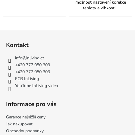
možnost nastavení korekce
teploty a vlhkosti...
Z
á
Kontakt
p
a
info
@
inliving.cz
t
+420 777 050 303
í
+420 777 050 303
FCB InLiving
YouTube InLiving videa
Informace pro vás
Garance nejnižší ceny
Jak nakupovat
Obchodní podmínky