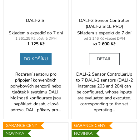
DALI-2 SI
DALI-2 Sensor Controller
(DALI-2 SI1L PRO)
Skladem s expedicí do 7 dní
Skladem s expedicí do 7 dní
1 361,25 Kč včetně DPH
od 3 146 Kč včetně DPH
1 125 Kč
2 600 Kč
od
DO KOŠÍKU
DETAIL
Rozhraní senzoru pro
DALI-2 Sensor ControllerUp
připojení konvenčních
to 7 DALI-2 sensors (DALI-2
pohybových senzorů nebo
instances 203 and 204) can
tlačítek k systému DALI.
be configured, whose inputs
Možnosti konfigurace jsou
are evaluated and executed,
například: dosah, cílová
corresponding to the set
adresa, DALI příkazy pro...
operating...
GARANCE CENY
GARANCE CENY
NOVINKA
NOVINKA