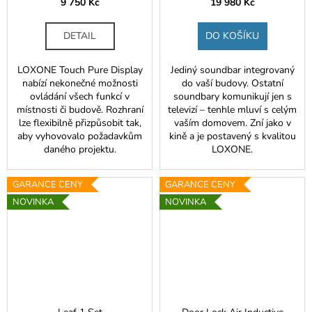
9 750 Kč
19 980 Kč
DETAIL
DO KOŠÍKU
LOXONE Touch Pure Display
Jediný soundbar integrovaný
nabízí nekonečné možnosti
do vaší budovy. Ostatní
ovládání všech funkcí v
soundbary komunikují jen s
místnosti či budově. Rozhraní
televizí – tenhle mluví s celým
lze flexibilně přizpůsobit tak,
vaším domovem. Zní jako v
aby vyhovovalo požadavkům
kině a je postavený s kvalitou
daného projektu.
LOXONE.
GARANCE CENY
GARANCE CENY
NOVINKA
NOVINKA