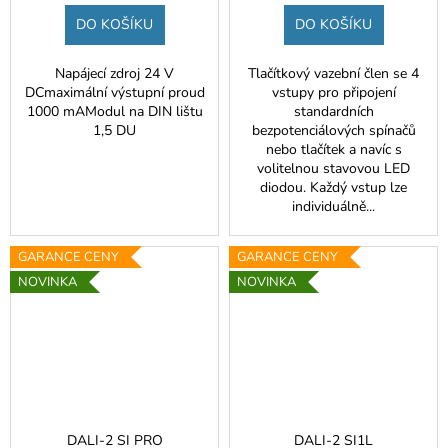
DO KOŠÍKU
DO KOŠÍKU
Napájecí zdroj 24 V
Tlačítkový vazební člen se 4
DCmaximální výstupní proud
vstupy pro připojení
1000 mAModul na DIN lištu
standardních
1,5 DU
bezpotenciálových spínačů
nebo tlačítek a navíc s
volitelnou stavovou LED
diodou. Každý vstup lze
individuálně...
GARANCE CENY
GARANCE CENY
NOVINKA
NOVINKA
DALI-2 SI PRO
DALI-2 SI1L