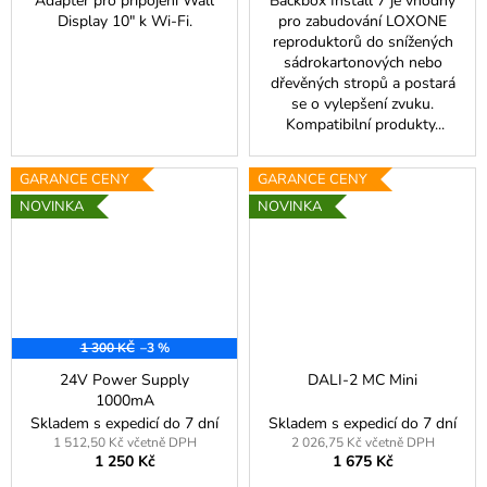
Adaptér pro připojení Wall
Backbox Install 7 je vhodný
Display 10" k Wi-Fi.
pro zabudování LOXONE
reproduktorů do snížených
sádrokartonových nebo
dřevěných stropů a postará
se o vylepšení zvuku.
Kompatibilní produkty...
GARANCE CENY
GARANCE CENY
NOVINKA
NOVINKA
1 300 KČ
–3 %
24V Power Supply
DALI-2 MC Mini
1000mA
Skladem s expedicí do 7 dní
Skladem s expedicí do 7 dní
1 512,50 Kč včetně DPH
2 026,75 Kč včetně DPH
1 250 Kč
1 675 Kč