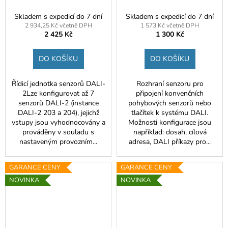
Skladem s expedicí do 7 dní
Skladem s expedicí do 7 dní
2 934,25 Kč včetně DPH
1 573 Kč včetně DPH
2 425 Kč
1 300 Kč
DO KOŠÍKU
DO KOŠÍKU
Řídicí jednotka senzorů DALI-
Rozhraní senzoru pro
2Lze konfigurovat až 7
připojení konvenčních
senzorů DALI-2 (instance
pohybových senzorů nebo
DALI-2 203 a 204), jejichž
tlačítek k systému DALI.
vstupy jsou vyhodnocovány a
Možnosti konfigurace jsou
prováděny v souladu s
například: dosah, cílová
nastaveným provozním...
adresa, DALI příkazy pro...
GARANCE CENY
GARANCE CENY
NOVINKA
NOVINKA