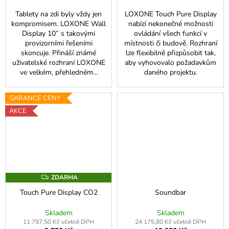
č
u
Tablety na zdi byly vždy jen
LOXONE Touch Pure Display
j
kompromisem. LOXONE Wall
nabízí nekonečné možnosti
e
Display 10” s takovými
ovládání všech funkcí v
provizorními řešeními
místnosti či budově. Rozhraní
m
skoncuje. Přináší známé
lze flexibilně přizpůsobit tak,
e
uživatelské rozhraní LOXONE
aby vyhovovalo požadavkům
ve velkém, přehledném...
daného projektu.
GARANCE CENY
AKCE
ZDARMA
Z
D
Touch Pure Display CO2
Soundbar
A
R
M
Skladem
Skladem
A
11 797,50 Kč včetně DPH
24 175,80 Kč včetně DPH