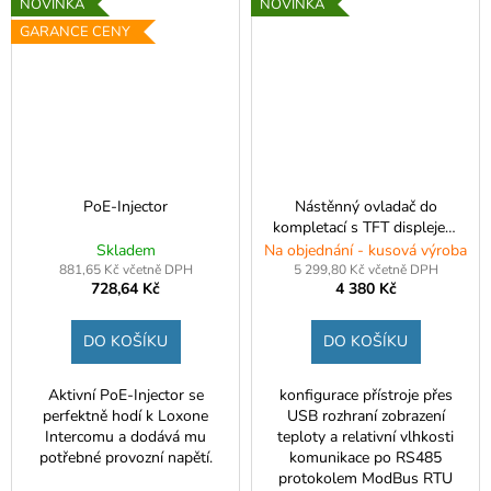
NOVINKA
NOVINKA
GARANCE CENY
PoE-Injector
Nástěnný ovladač do
kompletací s TFT displejem
- "LOXONE EASY
Skladem
Na objednání - kusová výroba
CONNECT"
881,65 Kč včetně DPH
5 299,80 Kč včetně DPH
728,64 Kč
4 380 Kč
DO KOŠÍKU
DO KOŠÍKU
Aktivní PoE-Injector se
konfigurace přístroje přes
perfektně hodí k Loxone
USB rozhraní zobrazení
Intercomu a dodává mu
teploty a relativní vlhkosti
potřebné provozní napětí.
komunikace po RS485
protokolem ModBus RTU