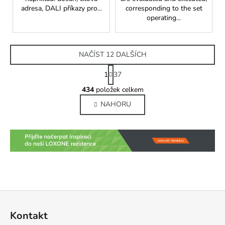
adresa, DALI příkazy pro...
corresponding to the set
operating...
NAČÍST 12 DALŠÍCH
S
1
37
t
O
r
434
položek celkem
v
á
NAHORU
l
n
k
á
o
d
v
a
á
c
n
í
í
p
r
v
Z
k
á
Kontakt
y
p