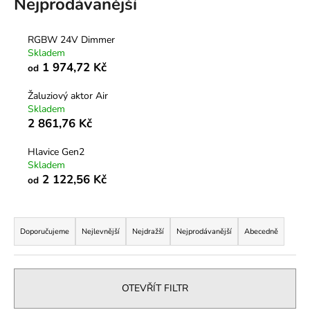
Nejprodávanější
RGBW 24V Dimmer
Skladem
1 974,72 Kč
od
Žaluziový aktor Air
Skladem
2 861,76 Kč
Hlavice Gen2
Skladem
2 122,56 Kč
od
Ř
a
Doporučujeme
Nejlevnější
Nejdražší
Nejprodávanější
Abecedně
z
e
n
OTEVŘÍT FILTR
í