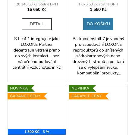
20 146,50 Kč včetně DPH
1 875,50 Kč včetně DPH
16 650 Kč
1 550 Kč
DETAIL
DO KOŠÍKU
S Leaf 1 integrujete jako
Backbox Install 7 je vhodný
LOXONE Partner
pro zabudování LOXONE
decentrální větrání přímo
reproduktorů do snížených
do svých instalací – bez
sádrokartonových nebo
náročného budování
dřevěných stropů a postará
centrální vzduchotechniky.
se o vylepšení zvuku.
Kompatibilní produkty...
NOVINKA
NOVINKA
GARANCE CENY
GARANCE CENY
1 300 KČ
–3 %