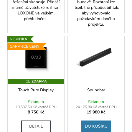
řešeními skoncuje. Přináší
budově. Rozhraní lze
známé uživatelské rozhraní
flexibilně přizpůsobit tak,
LOXONE ve velkém,
aby vyhovovalo
přehledném...
požadavkům daného
projektu.
NOVINKA
GARANCE CENY
ZDARMA
Z
D
Touch Pure Display
Soundbar
A
R
M
Skladem
Skladem
A
10 587,50 Kč včetně DPH
24 175,80 Kč včetně DPH
8 750 Kč
19 980 Kč
DETAIL
DO KOŠÍKU