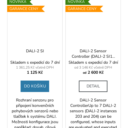
NOVINKA
NOVINKA
GARANCE CENY
GARANCE CENY
DALI-2 SI
DALI-2 Sensor
Controller (DALI-2 SI1L
PRO)
Skladem s expedicí do 7 dní
Skladem s expedicí do 7 dní
1 361,25 Kč včetně DPH
od 3 146 Kč včetně DPH
1 125 Kč
2 600 Kč
od
DO KOŠÍKU
DETAIL
Rozhraní senzoru pro
DALI-2 Sensor
připojení konvenčních
ControllerUp to 7 DALI-2
pohybových senzorů nebo
sensors (DALI-2 instances
tlačítek k systému DALI.
203 and 204) can be
Možnosti konfigurace jsou
configured, whose inputs
například: dosah, cílová
are evaluated and executed,