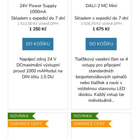
24V Power Supply
DALI-2 MC Mini
1000mA
Skladem s expedicí do 7 dní
Skladem s expedicí do 7 dní
1 512,50 Kč včetně DPH
2 026,75 Kč včetně DPH
1 250 Kč
1 675 Kč
DO KOŠÍKU
DO KOŠÍKU
Napájecí zdroj 24 V
Tlačítkový vazební člen se 4
DCmaximální výstupní
vstupy pro připojení
proud 1000 mAModul na
standardních
DIN lištu 1,5 DU
bezpotenciálových spínačů
nebo tlačítek a navíc s
volitelnou stavovou LED
diodou. Každý vstup lze
individuálně...
NOVINKA
NOVINKA
GARANCE CENY
GARANCE CENY