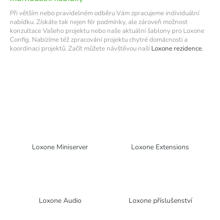
č
u
Při větším nebo pravidelném odběru Vám zpracujeme individuální
j
nabídku. Získáte tak nejen fér podmínky, ale zároveň možnost
konzultace Vašeho projektu nebo naše aktuální šablony pro Loxone
e
Config. Nabízíme též zpracování projektu chytré domácnosti a
m
koordinaci projektů. Začít můžete návštěvou naší
Loxone rezidence
.
e
Loxone Miniserver
Loxone Extensions
Loxone Audio
Loxone příslušenství