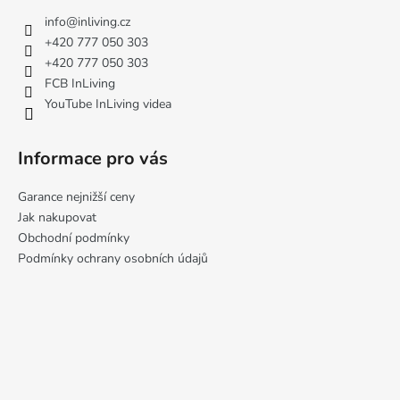
v
a
info
@
inliving.cz
ý
t
p
+420 777 050 303
í
i
+420 777 050 303
s
FCB InLiving
u
YouTube InLiving videa
Informace pro vás
Garance nejnižší ceny
Jak nakupovat
Obchodní podmínky
Podmínky ochrany osobních údajů