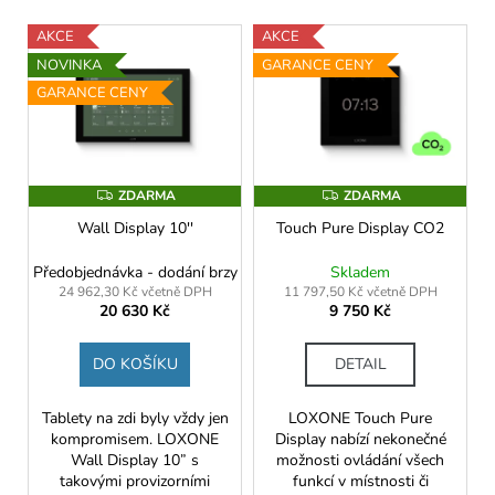
p
V
AKCE
AKCE
r
ý
NOVINKA
GARANCE CENY
o
p
GARANCE CENY
d
i
u
s
k
p
t
ZDARMA
ZDARMA
Z
Z
r
D
D
ů
o
Wall Display 10''
Touch Pure Display CO2
A
A
R
R
d
M
M
Předobjednávka - dodání brzy
Skladem
A
A
u
24 962,30 Kč včetně DPH
11 797,50 Kč včetně DPH
20 630 Kč
9 750 Kč
k
t
DO KOŠÍKU
DETAIL
ů
Tablety na zdi byly vždy jen
LOXONE Touch Pure
kompromisem. LOXONE
Display nabízí nekonečné
Wall Display 10” s
možnosti ovládání všech
takovými provizorními
funkcí v místnosti či