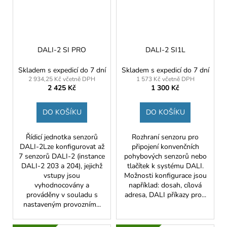
DALI-2 SI PRO
DALI-2 SI1L
Skladem s expedicí do 7 dní
Skladem s expedicí do 7 dní
2 934,25 Kč včetně DPH
1 573 Kč včetně DPH
2 425 Kč
1 300 Kč
DO KOŠÍKU
DO KOŠÍKU
Řídicí jednotka senzorů
Rozhraní senzoru pro
DALI-2Lze konfigurovat až
připojení konvenčních
7 senzorů DALI-2 (instance
pohybových senzorů nebo
DALI-2 203 a 204), jejichž
tlačítek k systému DALI.
vstupy jsou
Možnosti konfigurace jsou
vyhodnocovány a
například: dosah, cílová
prováděny v souladu s
adresa, DALI příkazy pro...
nastaveným provozním...