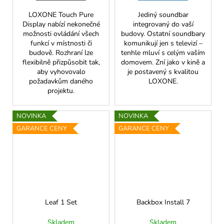
LOXONE Touch Pure
Jediný soundbar
Display nabízí nekonečné
integrovaný do vaší
možnosti ovládání všech
budovy. Ostatní soundbary
funkcí v místnosti či
komunikují jen s televizí –
budově. Rozhraní lze
tenhle mluví s celým vaším
flexibilně přizpůsobit tak,
domovem. Zní jako v kině a
aby vyhovovalo
je postavený s kvalitou
požadavkům daného
LOXONE.
projektu.
NOVINKA
NOVINKA
GARANCE CENY
GARANCE CENY
Leaf 1 Set
Backbox Install 7
Skladem
Skladem