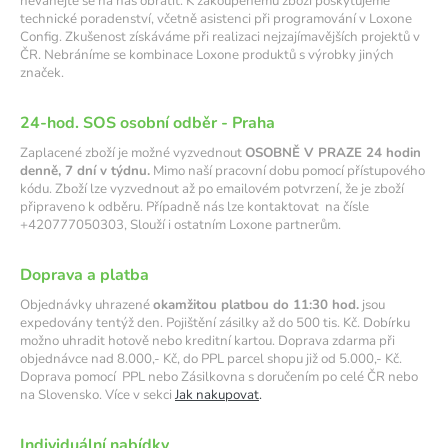
neváhejte se na nás obrátit. K zakoupenému zboží poskytujeme
technické poradenství, včetně asistenci při programování v Loxone
a
Config. Zkušenost získáváme při realizaci nejzajímavějších projektů v
j
ČR. Nebráníme se kombinace Loxone produktů s výrobky jiných
í
značek.
t
24-hod. SOS osobní odběr - Praha
?
Zaplacené zboží je možné vyzvednout
OSOBNĚ V PRAZE 24 hodin
denně, 7 dní v týdnu.
Mimo naší pracovní dobu pomocí přístupového
kódu. Zboží lze vyzvednout až po emailovém potvrzení, že je zboží
připraveno k odběru. Případně nás lze kontaktovat na čísle
+420777050303, Slouží i ostatním Loxone partnerům.
HLEDAT
Doprava a platba
Objednávky uhrazené
okamžitou platbou do 11:30 hod.
jsou
D
expedovány tentýž den. Pojištění zásilky až do 500 tis. Kč. Dobírku
o
možno uhradit hotově nebo kreditní kartou. Doprava zdarma při
p
objednávce nad 8.000,- Kč, do PPL parcel shopu již od 5.000,- Kč.
Doprava pomocí PPL nebo Zásilkovna s doručením po celé ČR nebo
o
na Slovensko. Více v sekci
Jak nakupovat
.
r
u
Individuální nabídky