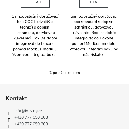
č
DETAIL
DETAIL
ů
u
j
Samoobslužný doručovací
Samoobslužný doručovací
e
box COOL (dvojitý s
box standard s dopisní
m
lednicí) s dopisní
schránkou, dotykovou
e
schránkou, dotykovou
klávesnicí. Box lze dobře
klávesnicí. Box lze dobře
integrovat do Loxone
integrovat do Loxone
pomocí Modbus modulu.
pomocí Modbus modulu.
Vzorovou integraci boxu od
Vzorovou integraci boxu...
nás získáte...
2
položek celkem
O
v
Z
l
á
á
Kontakt
d
p
a
a
info
@
inliving.cz
c
t
+420 777 050 303
í
í
+420 777 050 303
p