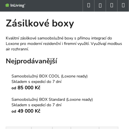
K
Přejít
Hledat
Nákup
M
Přihlášení
na
o
obsah
Zpět
Zpět
košík
š
Zásilkové boxy
í
C
k
o
Kvalitní zásilkové samoobslužné boxy s přímou integrací do
Loxone pro moderní rezidenční i firemní využití. Využívají modbus
p
air rozhranní.
o
Nejprodávanější
t
ř
e
Samoobslužný BOX COOL (Loxone ready)
Skladem s expedicí do 7 dní
b
85 000 Kč
od
u
j
Samoobslužný BOX Standard (Loxone ready)
e
Skladem s expedicí do 7 dní
49 000 Kč
od
t
e
Ř
n