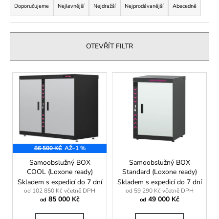
a
Doporučujeme
Nejlevnější
Nejdražší
Nejprodávanější
Abecedně
a
z
j
e
í
n
OTEVŘÍT FILTR
t
í
?
p
V
r
ý
o
p
d
i
HLEDAT
u
s
k
p
t
86 500 KČ
AŽ
–1 %
r
D
ů
o
Samoobslužný BOX
Samoobslužný BOX
o
COOL (Loxone ready)
Standard (Loxone ready)
d
p
Skladem s expedicí do 7 dní
Skladem s expedicí do 7 dní
o
u
od 102 850 Kč včetně DPH
od 59 290 Kč včetně DPH
r
85 000 Kč
49 000 Kč
k
od
od
u
t