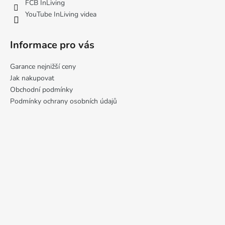
FCB InLiving
r
YouTube InLiving videa
v
k
y
Informace pro vás
v
ý
Garance nejnižší ceny
p
Jak nakupovat
i
Obchodní podmínky
s
Podmínky ochrany osobních údajů
u