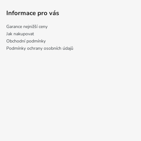
k
y
Informace pro vás
v
ý
Garance nejnižší ceny
p
Jak nakupovat
i
Obchodní podmínky
s
Podmínky ochrany osobních údajů
u