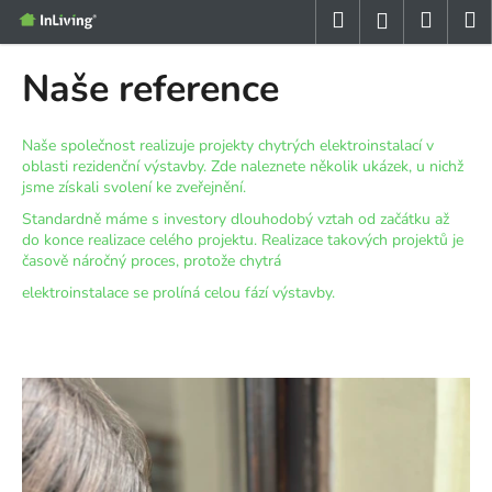
K
Přejít
Hledat
Nákup
M
Přihlášení
na
o
obsah
Zpět
Zpět
košík
š
Naše reference
í
C
k
o
Naše společnost realizuje projekty chytrých elektroinstalací v
oblasti rezidenční výstavby. Zde naleznete několik ukázek, u nichž
p
jsme získali svolení ke zveřejnění.
o
Standardně máme s investory dlouhodobý vztah od začátku až
t
do konce realizace celého projektu. Realizace takových projektů je
ř
časově náročný proces, protože chytrá
e
elektroinstalace se prolíná celou fází výstavby.
b
u
j
V
e
ý
t
p
e
i
n