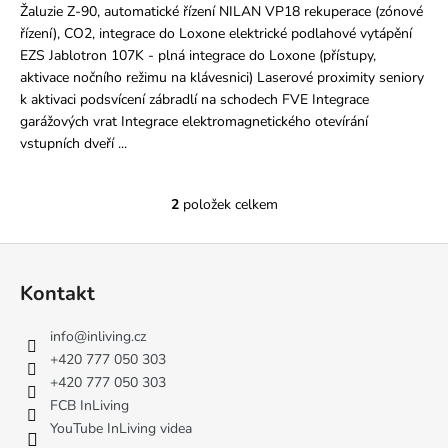
Žaluzie Z-90, automatické řízení NILAN VP18 rekuperace (zónové
řízení), CO2, integrace do Loxone elektrické podlahové vytápění
EZS Jablotron 107K - plná integrace do Loxone (přístupy,
aktivace nočního režimu na klávesnici) Laserové proximity seniory
k aktivaci podsvícení zábradlí na schodech FVE Integrace
garážových vrat Integrace elektromagnetického otevírání
vstupních dveří ...
2
položek celkem
O
v
Z
l
á
á
Kontakt
d
p
a
a
info
@
inliving.cz
c
t
+420 777 050 303
í
í
+420 777 050 303
p
FCB InLiving
r
YouTube InLiving videa
v