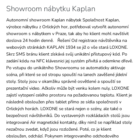
č
u
Showroom nábytku Kaplan
j
Autonomní showroom Kaplan nábytek Společnost Kaplan,
e
výrobce nábytku z Orlických hor, potřeboval vytvořit autonomní
m
showroom s nábytkem v Praze, tak aby ho klient mohl navštívit
e
doslova 24 hodin denně. Řešení Od registrace návštěvníka na
webových stránkách KAPLAN 1934 se již o vše stará LOXONE.
Skrz SMS bránu klient získává svůj unikátní přístupový kód. Po
zadání kódu na NFC klávesnici jej systém přivítá a odemkne dřevě.
Po vstupu do unikátního Showroomu se automaticky aktivuje
scéna, při které se od stropu spouští na lanech zavěšené jídelní
stoly. Stoly jsou v okamžiku správně osvětlené a spouští se
prezentační video. Ačkoliv může být venku kolem nuly, LOXONE
zajistí vytopení celého prostoru na požadovanou teplotu. Klient je
následně obsloužen přes tablet přímo ze sídla společnosti v
Orlických horách. LOXONE se stará nejen o scény, ale také o
bezpečnost návštěvníků. Do vystavených rozkládacích stolů jsou
integrované Air magnetické kontakty, díky nimž se například stoly
nezačnou zvedat, když jsou rozložené. Poté, co je klient
obsloužen, odchází. Pokynem integrovaného odchodového