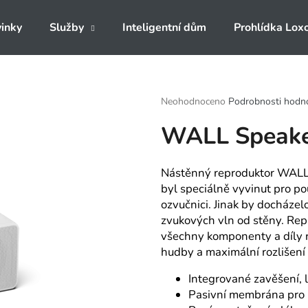
inky
Služby
Inteligentní dům
Prohlídka Lox
Co potřebujete najít?
Průměrné
Neohodnoceno
Podrobnosti hodn
hodnocení
WALL Speak
produktu
HLEDAT
je
0,0
z
Nástěnný reproduktor WALL S
5
Doporučujeme
byl speciálně vyvinut pro pou
hvězdiček.
ozvučnici. Jinak by docházel
zvukových vln od stěny. Rep
všechny komponenty a díly r
hudby a maximální rozlišení 
Integrované zavěšení, 
Pasivní membrána pro 