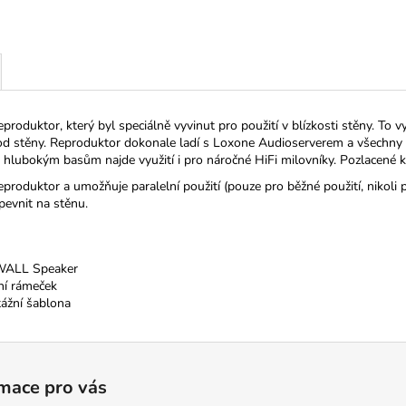
duktor, který byl speciálně vyvinut pro použití v blízkosti stěny. To vy
 od stěny. Reproduktor dokonale ladí s Loxone Audioserverem a všechny 
 hlubokým basům najde využití i pro náročné HiFi milovníky. Pozlacené ko
roduktor a umožňuje paralelní použití (pouze pro běžné použití, nikoli 
pevnit na stěnu.
WALL Speaker
ní rámeček
ážní šablona
mace pro vás