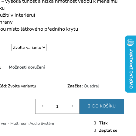
 – vysoká tuhost a nízká hmotnost vedou k menšímu
ku
žití v interiéru)
 hrany
ou místo látkového předního krytu
u
Možnosti doručení
Kód:
Zvolte variantu
Značka:
Quadral
DO KOŠÍKU
Tisk
ver - Multiroom Audio Systém
Zeptat se