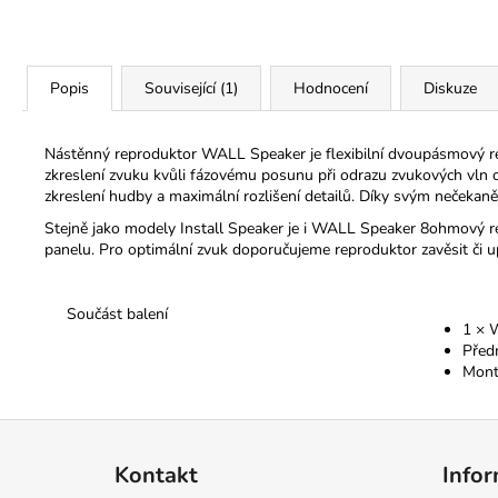
Popis
Související (1)
Hodnocení
Diskuze
Nástěnný reproduktor WALL Speaker je flexibilní dvoupásmový repro
zkreslení zvuku kvůli fázovému posunu při odrazu zvukových vln
zkreslení hudby a maximální rozlišení detailů. Díky svým nečekaně
Stejně jako modely Install Speaker je i WALL Speaker 8ohmový rep
panelu. Pro optimální zvuk doporučujeme reproduktor zavěsit či u
Součást balení
1 × 
Před
Mont
Z
á
Kontakt
Infor
p