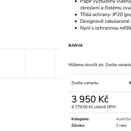
Papír vyztužený vlákny
zkreslení a čistému zvu
Třída ochrany: IP20 (pou
Designově zakulacené
Nyní s ochrannou mřížk
BARVA
Můžeme doručit do:
Zvolte variant
Zvolte variantu
3 950 Kč
4 779,50 Kč včetně DPH
Měrná
cena:
Kategorie
:
AudioSer
Záruka
:
2 roky