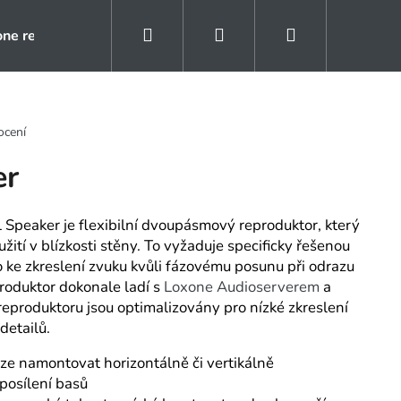
Hledat
Přihlášení
Nákupní
one rezidence
Kontakty
Naše reference
košík
ocení
er
peaker je flexibilní dvoupásmový reproduktor, který
žití v blízkosti stěny. To vyžaduje specificky řešenou
o ke zkreslení zvuku kvůli fázovému posunu při odrazu
roduktor dokonale ladí s
Loxone Audioserverem
a
eproduktoru jsou optimalizovány pro nízké zkreslení
detailů.
lze namontovat horizontálně či vertikálně
posílení basů