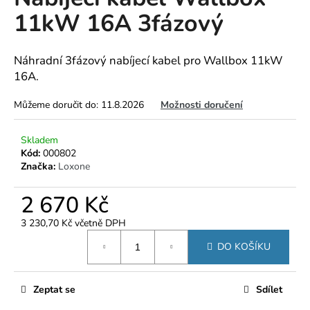
je
a
11kW 16A 3fázový
0,0
z
j
5
í
hvězdiček.
Náhradní 3fázový nabíjecí kabel pro Wallbox 11kW
t
16A.
?
Můžeme doručit do:
11.8.2026
Možnosti doručení
Skladem
Kód:
000802
HLEDAT
Značka:
Loxone
2 670 Kč
D
3 230,70 Kč včetně DPH
o
Měrná
DO KOŠÍKU
p
cena:
o
r
Zeptat se
Sdílet
u