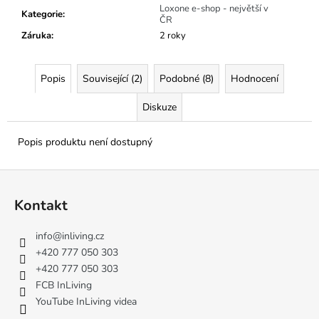
č
Loxone e-shop - největší v
Kategorie
:
u
ČR
j
Záruka
:
2 roky
e
m
e
Popis
Související (2)
Podobné (8)
Hodnocení
Diskuze
Popis produktu není dostupný
Z
á
Kontakt
p
a
info
@
inliving.cz
t
+420 777 050 303
í
+420 777 050 303
FCB InLiving
YouTube InLiving videa