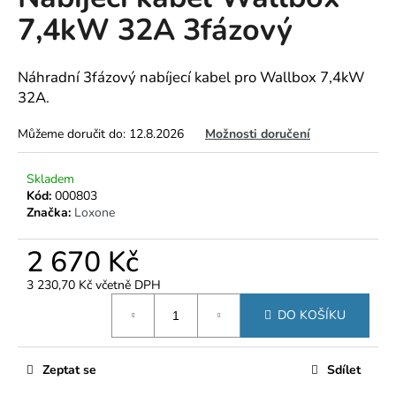
je
a
7,4kW 32A 3fázový
0,0
z
j
5
í
hvězdiček.
Náhradní 3fázový nabíjecí kabel pro Wallbox 7,4kW
t
32A.
?
Můžeme doručit do:
12.8.2026
Možnosti doručení
Skladem
Kód:
000803
HLEDAT
Značka:
Loxone
2 670 Kč
D
3 230,70 Kč včetně DPH
o
Měrná
DO KOŠÍKU
p
cena:
o
r
Zeptat se
Sdílet
u