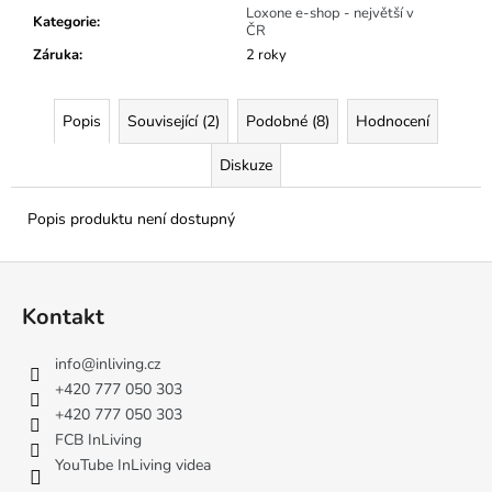
č
Loxone e-shop - největší v
Kategorie
:
u
ČR
j
Záruka
:
2 roky
e
m
e
Popis
Související (2)
Podobné (8)
Hodnocení
Diskuze
Popis produktu není dostupný
Z
á
Kontakt
p
a
info
@
inliving.cz
t
+420 777 050 303
í
+420 777 050 303
FCB InLiving
YouTube InLiving videa