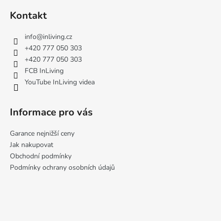
á
Kontakt
p
a
info
@
inliving.cz
t
+420 777 050 303
í
+420 777 050 303
FCB InLiving
YouTube InLiving videa
Informace pro vás
Garance nejnižší ceny
Jak nakupovat
Obchodní podmínky
Podmínky ochrany osobních údajů