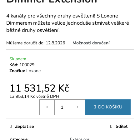
je
a
0,0
z
j
4 kanály pro všechny druhy osvětlení! S Loxone
5
Dimmerem můžete velice jednoduše stmívat veškeré
í
hvězdiček.
běžné druhy osvětlení.
t
?
Můžeme doručit do:
12.8.2026
Možnosti doručení
Skladem
Kód:
100029
Značka:
Loxone
HLEDAT
11 531,52 Kč
13 953,14 Kč včetně DPH
D
Měrná
o
DO KOŠÍKU
cena:
p
o
r
Zeptat se
Sdílet
u
Kategorie
:
Extensions