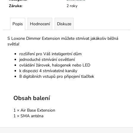
č
Záruka
:
2 roky
u
j
e
Popis
Hodnocení
Diskuze
m
e
S Loxone Dimmer Extension můžete stmívat jakákoliv běžná
světla!
rozšíření pro Váš inteligentní dům
jednoduché stmívání osvětlení
ovládání žárovek, halogenek nebo LED
k dispozici 4 stmívatelné kanály
8 digitálních vstupů pro připojení tlačítek
Obsah balení
1 × Air Base Extension
1 × SMA anténa
Z