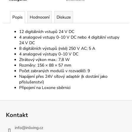
č
u
j
Popis
Hodnocení
Diskuze
e
m
12 digitálních vstupů 24 V DC
e
4 analogové vstupy 0–10 V DC nebo 4 digitální vstupy
24 V DC
8 digitálních výstupů (relé) 250 V AC; 5 A
4 analogové výstupy 0–10 V DC
Ztrátový výkon max.: 7,8 W
Rozměry: 156 × 88 × 57 mm
Počet zabraných modulů v rozvaděči: 9
Napájení přes 24V síťový adaptér (k dostání jako
příslušenství)
Připojení na Loxone sběrnici
Z
á
Kontakt
p
a
info
@
inliving.cz