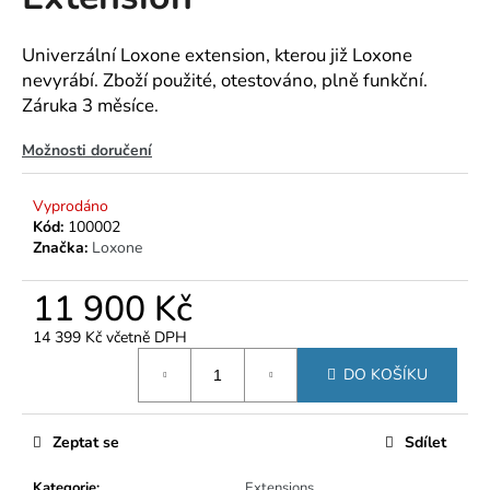
je
a
0,0
z
j
Univerzální Loxone extension, kterou již Loxone
5
nevyrábí. Zboží použité, otestováno, plně funkční.
í
hvězdiček.
Záruka 3 měsíce.
t
?
Možnosti doručení
Vyprodáno
Kód:
100002
Značka:
Loxone
HLEDAT
11 900 Kč
14 399 Kč včetně DPH
D
Měrná
o
DO KOŠÍKU
cena:
p
o
r
Zeptat se
Sdílet
u
Kategorie
:
Extensions