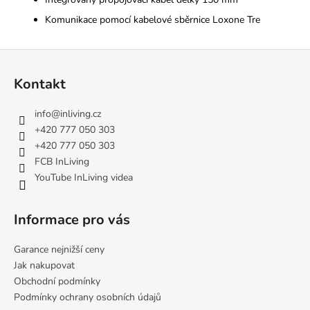
Komunikace pomocí kabelové sběrnice Loxone Tre
Z
á
Kontakt
p
a
info
@
inliving.cz
t
+420 777 050 303
í
+420 777 050 303
FCB InLiving
YouTube InLiving videa
Informace pro vás
Garance nejnižší ceny
Jak nakupovat
Obchodní podmínky
Podmínky ochrany osobních údajů