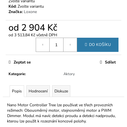
č
Zvolte variantu
u
Kód:
Zvolte variantu
Značka:
Loxone
j
e
od
2 904 Kč
m
e
od
3 513,84 Kč
včetně DPH
Měrná
DO KOŠÍKU
cena:
Zeptat se
Sdílet
Kategorie
:
Aktory
Popis
Hodnocení
Diskuze
Nano Motor Controller Tree lze používat ve třech provozních
režimech: Obousměrný motor, stejnosměrný motor a PWM
Dimmer. Modul má navíc detekci proudu a detekci nadproudu,
kterou lze použít k rozeznání koncové polohy.