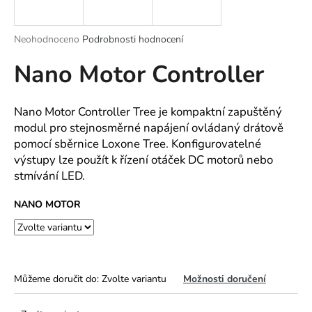
a
j
Průměrné
Neohodnoceno
Podrobnosti hodnocení
í
hodnocení
Nano Motor Controller
produktu
t
je
?
0,0
z
Nano Motor Controller Tree je kompaktní zapuštěný
5
modul pro stejnosměrné napájení ovládaný drátově
hvězdiček.
pomocí sběrnice Loxone Tree. Konfigurovatelné
výstupy lze použít k řízení otáček DC motorů nebo
HLEDAT
stmívání LED.
NANO MOTOR
D
o
p
o
Můžeme doručit do:
Zvolte variantu
Možnosti doručení
r
u