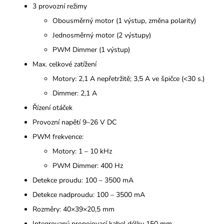
3 provozní režimy
Obousměrný motor (1 výstup, změna polarity)
Jednosměrný motor (2 výstupy)
PWM Dimmer (1 výstup)
Max. celkové zatížení
Motory: 2,1 A nepřetržitě; 3,5 A ve špičce (<30 s.)
Dimmer: 2,1 A
Řízení otáček
Provozní napětí 9–26 V DC
PWM frekvence:
Motory: 1 – 10 kHz
PWM Dimmer: 400 Hz
Detekce proudu: 100 – 3500 mA
Detekce nadproudu: 100 – 3500 mA
Rozměry: 40×39×20,5 mm
Integrovaný propojovací kabel délky 150 mm