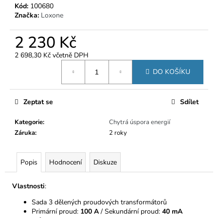
č
Kód:
100680
u
Značka:
Loxone
j
e
2 230 Kč
m
e
2 698,30 Kč včetně DPH
Měrná
DO KOŠÍKU
cena:
Zeptat se
Sdílet
Kategorie
:
Chytrá úspora energií
Záruka
:
2 roky
Popis
Hodnocení
Diskuze
Vlastnosti
:
Sada 3 dělených proudových transformátorů
Primární proud:
100 A
/ Sekundární proud:
40 mA