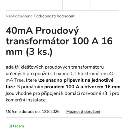
a
j
Průměrné
Neohodnoceno
Podrobnosti hodnocení
í
hodnocení
40mA Proudový
produktu
t
je
?
transformátor 100 A 16
0,0
z
mm (3 ks.)
5
hvězdiček.
HLEDAT
ada tří
klešťových
proudových transformátorů
určených pro použití s
Loxone CT Elektroměrem 40
mA Tree
, které
lze snadno připevnit na jednotlivé
fáze
. S primárním
proudem
100 A a otvorem 16 mm
D
jsou vhodné pro připojení k domácí rozvodné síti i pro
o
komerční instalace.
p
o
Můžeme doručit do:
12.8.2026
Možnosti doručení
r
u
Skladem