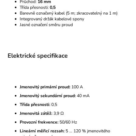
Průchod:
16 mm
Třída přesnosti:
0,5
Barevně označený kabel (5 m; zkracovatelný na 1 m)
Integrovaný držák kabelové spony
Jasné označení směru proud
Elektrické specifikace
Jmenovitý primární proud:
100 A
Jmenovitý sekundární proud:
40 mA
Třída přesnosti:
0,5
Jmenovitá zátěž:
3,9 Ω
Provozní frekvence:
50/60 Hz
Lineární měřicí rozsah:
5 … 120 % jmenovitého