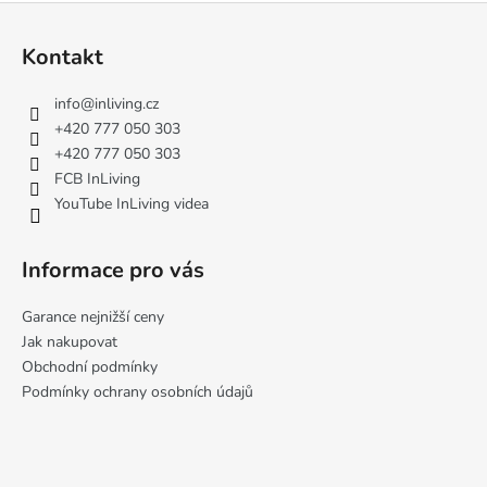
Z
á
Kontakt
p
a
info
@
inliving.cz
t
+420 777 050 303
í
+420 777 050 303
FCB InLiving
YouTube InLiving videa
Informace pro vás
Garance nejnižší ceny
Jak nakupovat
Obchodní podmínky
Podmínky ochrany osobních údajů