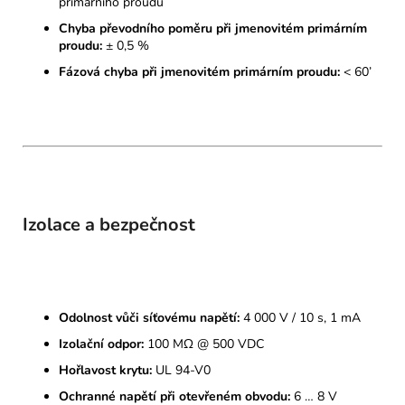
primárního proudu
Chyba převodního poměru při jmenovitém primárním
proudu:
± 0,5 %
Fázová chyba při jmenovitém primárním proudu:
< 60’
Izolace a bezpečnost
Odolnost vůči síťovému napětí:
4 000 V / 10 s, 1 mA
Izolační odpor:
100 MΩ @ 500 VDC
Hořlavost krytu:
UL 94-V0
Ochranné napětí při otevřeném obvodu:
6 … 8 V