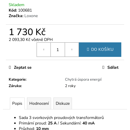
č
Skladem
u
Kód:
100681
j
Značka:
Loxone
e
m
1 730 Kč
e
2 093,30 Kč včetně DPH
Měrná
DO KOŠÍKU
cena:
Zeptat se
Sdílet
Kategorie
:
Chytrá úspora energií
Záruka
:
2 roky
Popis
Hodnocení
Diskuze
Sada 3 svorkových proudových transformátorů
Primární proud:
25 A
/ Sekundární:
40 mA
Průchod:
10 mm