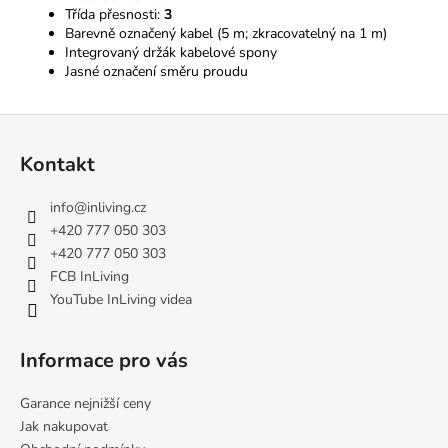
Třída přesnosti:
3
Barevně označený kabel (5 m; zkracovatelný na 1 m)
Integrovaný držák kabelové spony
Jasné označení směru proudu
Z
á
Kontakt
p
a
info
@
inliving.cz
t
+420 777 050 303
í
+420 777 050 303
FCB InLiving
YouTube InLiving videa
Informace pro vás
Garance nejnižší ceny
Jak nakupovat