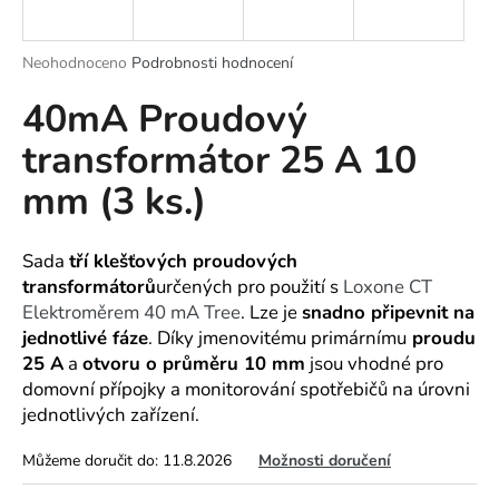
a
j
Průměrné
Neohodnoceno
Podrobnosti hodnocení
í
hodnocení
40mA Proudový
produktu
t
je
?
transformátor 25 A 10
0,0
z
mm (3 ks.)
5
hvězdiček.
HLEDAT
Sada
tří
klešťových
proudových
transformátorů
určených pro použití s
Loxone CT
Elektroměrem 40 mA Tree
. Lze je
snadno připevnit na
jednotlivé fáze
. Díky jmenovitému primárnímu
proudu
D
25 A
a
otvoru o průměru 10 mm
jsou vhodné pro
o
domovní přípojky a monitorování spotřebičů na úrovni
p
jednotlivých zařízení.
o
r
Můžeme doručit do:
11.8.2026
Možnosti doručení
u