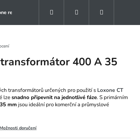
Hledat
Přihlášení
Nákupní
one rezidence
Kontakty
Naše reference
košík
ocení
transformátor 400 A 35
ých transformátorů určených pro použití s
Loxone CT
ré lze
snadno připevnit na jednotlivé fáze
. S primárním
 35 mm
jsou ideální pro komerční a průmyslové
Možnosti doručení