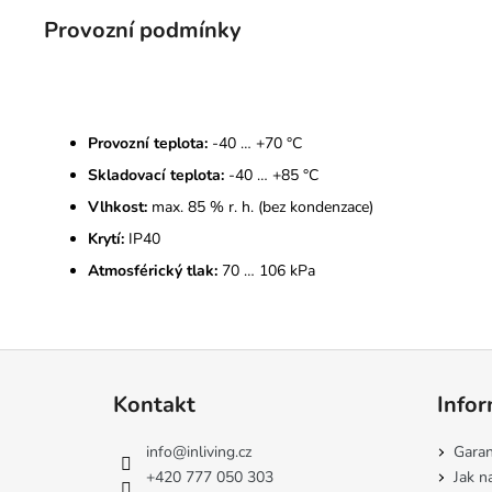
Provozní podmínky
Provozní teplota:
-40 … +70 °C
Skladovací teplota:
-40 … +85 °C
Vlhkost:
max. 85 % r. h. (bez kondenzace)
Krytí:
IP40
Atmosférický tlak:
70 … 106 kPa
Z
á
Kontakt
Infor
p
a
info
@
inliving.cz
Garan
t
+420 777 050 303
Jak n