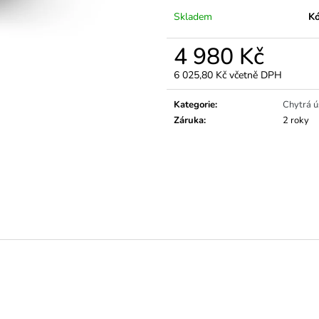
Skladem
Kó
4 980 Kč
6 025,80 Kč včetně DPH
Měrná
cena:
Kategorie
:
Chytrá ú
Záruka
:
2 roky