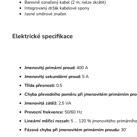
Barevně označený kabel (2 m; nelze zkrátit)
Integrovaný držák kabelové spony
Jasné směrové značen
Elektrické specifikace
Jmenovitý primární proud:
400 A
Jmenovitý sekundární proud:
5 A
Třída přesnosti:
0,5
Chyba převodního poměru při jmenovitém primárním pro
Jmenovitá zátěž:
2,5 VA
Provozní frekvence:
50/60 Hz
Lineární měřicí rozsah:
5 … 120 % jmenovitého primárníh
Fázová chyba při jmenovitém primárním proudu:
30’