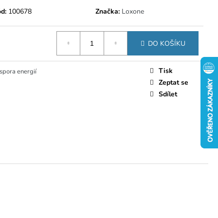
d:
100678
Značka:
Loxone
DO KOŠÍKU
Tisk
spora energií
Zeptat se
Sdílet