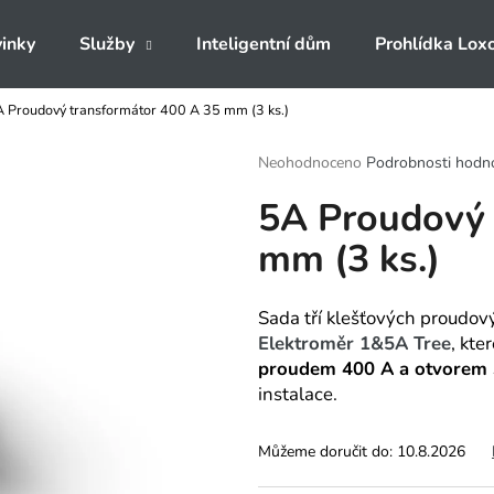
inky
Služby
Inteligentní dům
Prohlídka Lox
 Proudový transformátor 400 A 35 mm (3 ks.)
Co potřebujete najít?
Průměrné
Neohodnoceno
Podrobnosti hodn
hodnocení
5A Proudový 
produktu
HLEDAT
je
mm (3 ks.)
0,0
z
5
Doporučujeme
hvězdiček.
Sada tří klešťových proudov
Elektroměr 1&5A Tree
, kte
proudem 400 A a otvorem
instalace.
Můžeme doručit do:
10.8.2026