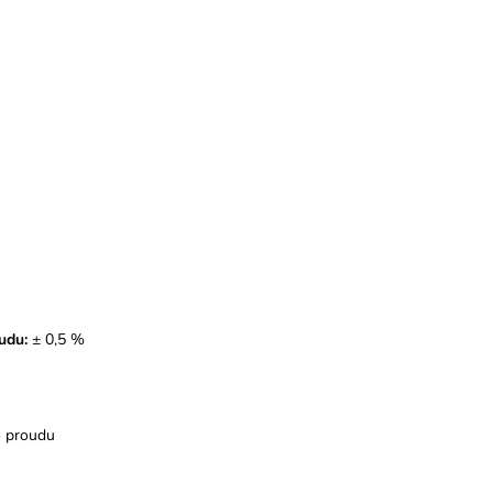
udu:
± 0,5 %
o proudu