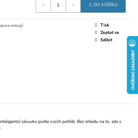
DO KOŠÍKU
Tisk
spora energií
Zeptat se
Sdílet
nteligentní zásuvku podle svých potřeb. Bez ohledu na to, zda s
: