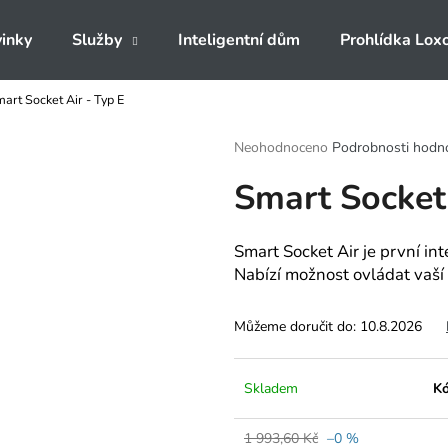
inky
Služby
Inteligentní dům
Prohlídka Lox
art Socket Air - Typ E
Co potřebujete najít?
Průměrné
Neohodnoceno
Podrobnosti hodn
hodnocení
Smart Socket 
produktu
HLEDAT
je
0,0
z
Smart Socket Air je první in
5
Doporučujeme
Nabízí možnost ovládat vaší
hvězdiček.
Můžeme doručit do:
10.8.2026
Skladem
Kó
1 993,60 Kč
–0 %