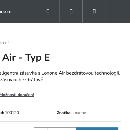
Hledat
Přihlášení
Nákupní
one rezidence
Kontakty
Naše reference
košík
ocení
Air - Typ E
teligentní zásuvka s Loxone Air bezdrátovou technologii.
 zásuvku bezdrátově.
Možnosti doručení
d:
100120
Značka:
Loxone