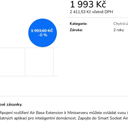
1 993 Kč
2 411,53 Kč včetně DPH
Měrná
cena:
Kategorie
:
Chytrá ú
Záruka
:
2 roky
1 993,60 KČ
–0 %
své zásuvky.
pojení rozšíření Air Base Extension k Miniserveru můžete ovládat svou i
tných aplikací pro inteligentní domácnost. Zapojte do Smart Socket Air