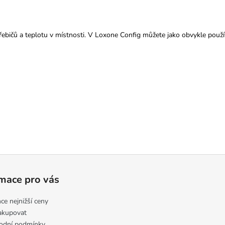
ebičů a teplotu v místnosti. V Loxone Config můžete jako obvykle použív
mace pro vás
ce nejnižší ceny
akupovat
odní podmínky