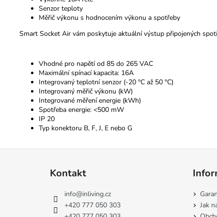
Senzor teploty
Měřič výkonu s hodnocením výkonu a spotřeby
Smart Socket Air vám poskytuje aktuální výstup připojených spotř
Vhodné pro napětí od 85 do 265 VAC
Maximální spínací kapacita: 16A
Integrovaný teplotní senzor (-20 °C až 50 °C)
Integrovaný měřič výkonu (kW)
Integrované měření energie (kWh)
Spotřeba energie: <500 mW
IP 20
Typ konektoru B, F, J, E nebo G
Z
á
Kontakt
Infor
p
a
info
@
inliving.cz
Garan
t
+420 777 050 303
Jak n
+420 777 050 303
Obch