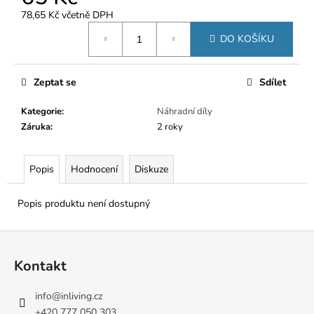
č
u
78,65 Kč včetně DPH
Měrná
j
DO KOŠÍKU
cena:
e
m
e
Zeptat se
Sdílet
Kategorie
:
Náhradní díly
Záruka
:
2 roky
Popis
Hodnocení
Diskuze
Popis produktu není dostupný
Z
á
Kontakt
p
a
info
@
inliving.cz
t
+420 777 050 303