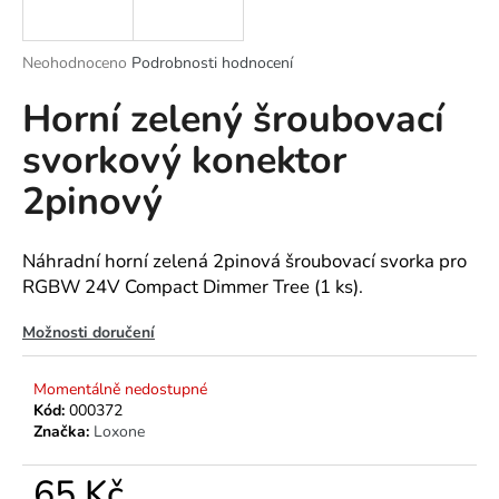
a
j
Průměrné
Neohodnoceno
Podrobnosti hodnocení
í
hodnocení
Horní zelený šroubovací
produktu
t
je
?
svorkový konektor
0,0
z
2pinový
5
hvězdiček.
HLEDAT
Náhradní horní zelená 2pinová šroubovací svorka pro
RGBW 24V Compact Dimmer Tree (1 ks).
Možnosti doručení
D
o
Momentálně nedostupné
p
Kód:
000372
o
Značka:
Loxone
r
u
65 Kč