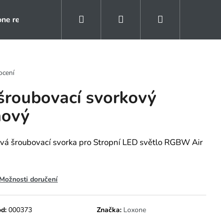
Hledat
Přihlášení
Nákupní
one rezidence
Kontakty
Naše reference
košík
ocení
 šroubovací svorkový
nový
vá šroubovací svorka pro Stropní LED světlo RGBW Air
Možnosti doručení
d:
000373
Značka:
Loxone