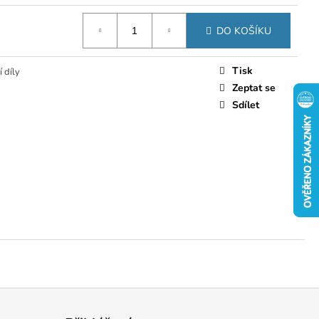
DO KOŠÍKU
Tisk
 díly
Zeptat se
Sdílet