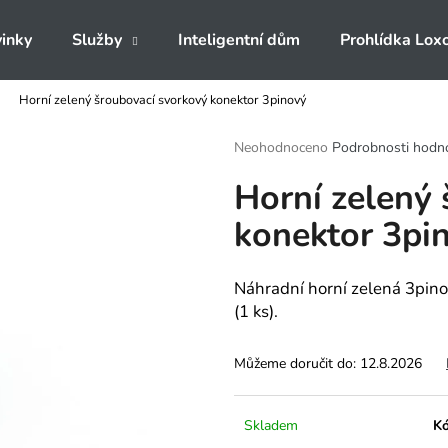
inky
Služby
Inteligentní dům
Prohlídka Lox
Horní zelený šroubovací svorkový konektor 3pinový
Co potřebujete najít?
Průměrné
Neohodnoceno
Podrobnosti hodn
hodnocení
Horní zelený
produktu
HLEDAT
je
konektor 3pi
0,0
z
5
Doporučujeme
hvězdiček.
Náhradní horní zelená 3pino
(1 ks).
Můžeme doručit do:
12.8.2026
Skladem
Kó