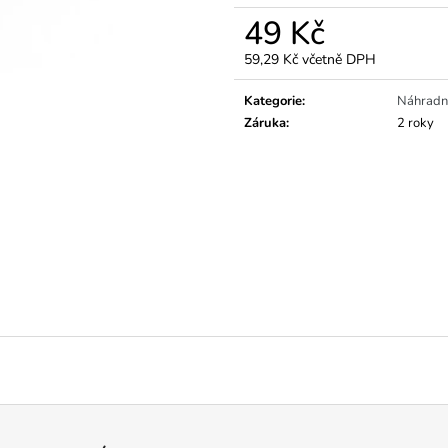
49 Kč
59,29 Kč včetně DPH
Měrná
cena:
Kategorie
:
Náhradní
Záruka
:
2 roky