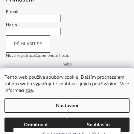
E-mail
Heslo
PŘIHLÁSIT SE
Nová registrace
Zapomenuté heslo
nebo
Tento web používá soubory cookie. Dalším procházením
Přihlásit se přes Google
tohoto webu vyjadřujete souhlas s jejich používáním.. Více
informací
zde
.
Přihlásit se přes Seznam
Nastavení
Vytvořil Shoptet
Copyright 2026
InLiving.CZ
. Všechna práva vyhrazena.
Upravit
Odmítnout
Souhlasím
nastavení cookies
“Objednám ve středu v 10 a ve