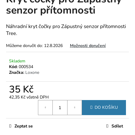
je
a
senzor přítomnosti
0,0
z
j
5
í
hvězdiček.
Náhradní kryt čočky pro Zápustný senzor přítomnosti
t
Tree.
?
Můžeme doručit do:
12.8.2026
Možnosti doručení
Skladem
Kód:
000534
HLEDAT
Značka:
Loxone
35 Kč
D
42,35 Kč včetně DPH
o
Měrná
DO KOŠÍKU
p
cena:
o
r
Zeptat se
Sdílet
u