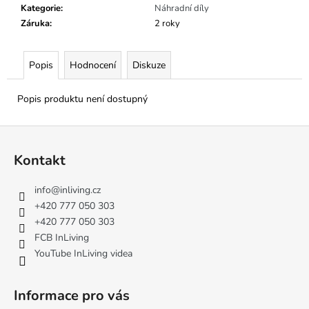
č
Kategorie
:
Náhradní díly
u
Záruka
:
2 roky
j
e
m
Popis
Hodnocení
Diskuze
e
Popis produktu není dostupný
Z
á
Kontakt
p
a
info
@
inliving.cz
t
+420 777 050 303
í
+420 777 050 303
FCB InLiving
YouTube InLiving videa
Informace pro vás