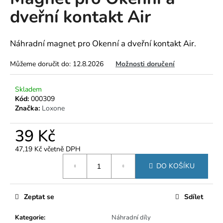
je
a
dveřní kontakt Air
0,0
z
j
5
í
hvězdiček.
Náhradní magnet pro Okenní a dveřní kontakt Air.
t
?
Můžeme doručit do:
12.8.2026
Možnosti doručení
Skladem
Kód:
000309
Značka:
Loxone
HLEDAT
39 Kč
47,19 Kč včetně DPH
D
Měrná
DO KOŠÍKU
cena:
o
p
o
Zeptat se
Sdílet
r
u
Kategorie
:
Náhradní díly