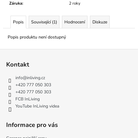
č
Záruka
:
2 roky
u
j
e
Popis
Související (1)
Hodnocení
Diskuze
m
e
Popis produktu není dostupný
Z
á
Kontakt
p
a
info
@
inliving.cz
t
+420 777 050 303
í
+420 777 050 303
FCB InLiving
YouTube InLiving videa
Informace pro vás