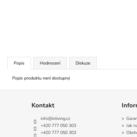
Popis
Hodnocení
Diskuze
Popis produktu není dostupný
Z
á
Kontakt
Infor
p
a
info
@
inliving.cz
Garan
t
+420 777 050 303
Jak n
í
+420 777 050 303
Obch