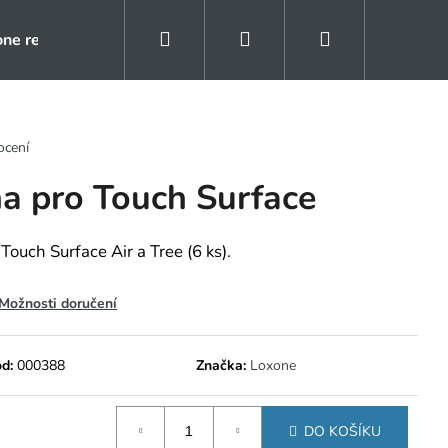
Hledat
Přihlášení
Nákupní
one rezidence
Kontakty
Naše reference
košík
ocení
na pro Touch Surface
Touch Surface Air a Tree (6 ks).
Možnosti doručení
d:
000388
Značka:
Loxone
DO KOŠÍKU