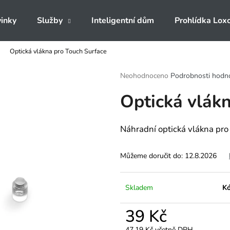
inky
Služby
Inteligentní dům
Prohlídka Lox
Optická vlákna pro Touch Surface
Co potřebujete najít?
Průměrné
Neohodnoceno
Podrobnosti hodn
hodnocení
Optická vlák
produktu
HLEDAT
je
0,0
z
Náhradní optická vlákna pro 
5
Doporučujeme
hvězdiček.
Můžeme doručit do:
12.8.2026
Skladem
Kó
39 Kč
47,19 Kč včetně DPH