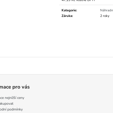
Měrná
cena:
Kategorie
:
Náhradní
Záruka
:
2 roky
mace pro vás
ce nejnižší ceny
akupovat
odní podmínky