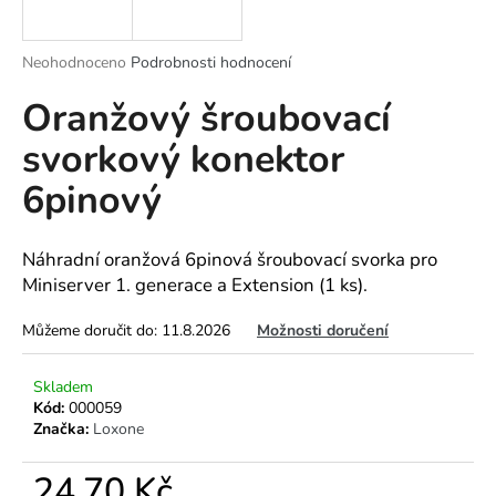
a
j
Průměrné
Neohodnoceno
Podrobnosti hodnocení
í
hodnocení
Oranžový šroubovací
produktu
t
je
?
svorkový konektor
0,0
z
6pinový
5
hvězdiček.
HLEDAT
Náhradní oranžová 6pinová šroubovací svorka pro
Miniserver 1. generace a Extension (1 ks).
Můžeme doručit do:
11.8.2026
Možnosti doručení
D
o
Skladem
p
Kód:
000059
o
Značka:
Loxone
r
u
24,70 Kč