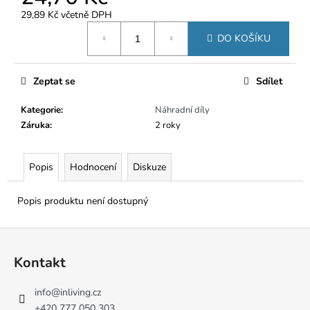
č
u
29,89 Kč včetně DPH
Měrná
j
DO KOŠÍKU
cena:
e
m
e
Zeptat se
Sdílet
Kategorie
:
Náhradní díly
Záruka
:
2 roky
Popis
Hodnocení
Diskuze
Popis produktu není dostupný
Z
á
Kontakt
p
a
info
@
inliving.cz
t
+420 777 050 303