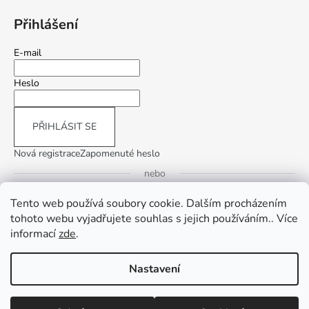
Přihlášení
E-mail
Heslo
PŘIHLÁSIT SE
Nová registrace
Zapomenuté heslo
nebo
Tento web používá soubory cookie. Dalším procházením
Přihlásit se přes Google
tohoto webu vyjadřujete souhlas s jejich používáním.. Více
informací
zde
.
Přihlásit se přes Seznam
Nastavení
Vytvořil Shoptet
Copyright 2026
InLiving.CZ
. Všechna práva vyhrazena.
Upravit