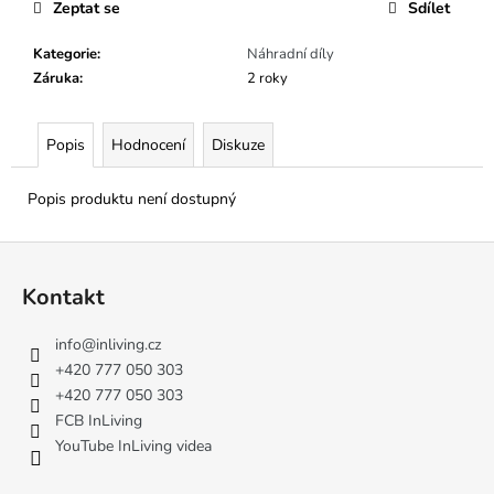
č
Zeptat se
Sdílet
u
j
Kategorie
:
Náhradní díly
e
Záruka
:
2 roky
m
e
Popis
Hodnocení
Diskuze
Popis produktu není dostupný
Z
á
Kontakt
p
a
info
@
inliving.cz
t
+420 777 050 303
í
+420 777 050 303
FCB InLiving
YouTube InLiving videa