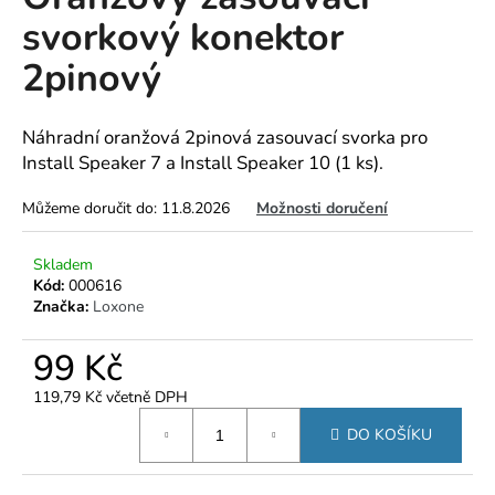
je
a
svorkový konektor
0,0
z
j
2pinový
5
í
hvězdiček.
t
Náhradní oranžová 2pinová zasouvací svorka pro
?
Install Speaker 7 a Install Speaker 10 (1 ks).
Můžeme doručit do:
11.8.2026
Možnosti doručení
HLEDAT
Skladem
Kód:
000616
Značka:
Loxone
D
99 Kč
o
p
119,79 Kč včetně DPH
Měrná
o
DO KOŠÍKU
cena:
r
u