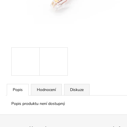
Popis
Hodnocení
Diskuze
Popis produktu není dostupný
Z
á