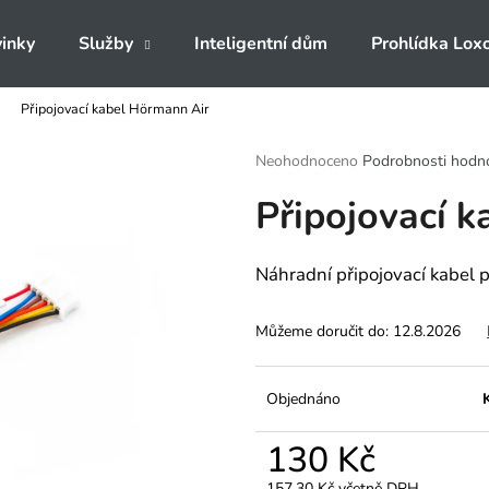
inky
Služby
Inteligentní dům
Prohlídka Lox
Připojovací kabel Hörmann Air
Co potřebujete najít?
Průměrné
Neohodnoceno
Podrobnosti hodn
hodnocení
Připojovací 
produktu
HLEDAT
je
0,0
z
Náhradní připojovací kabel 
5
Doporučujeme
hvězdiček.
Můžeme doručit do:
12.8.2026
Objednáno
130 Kč
157,30 Kč včetně DPH