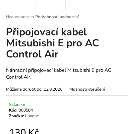
a
j
Průměrné
Neohodnoceno
Podrobnosti hodnocení
í
hodnocení
Připojovací kabel
produktu
t
je
?
Mitsubishi E pro AC
0,0
z
Control Air
5
hvězdiček.
HLEDAT
Náhradní připojovací kabel Mitsubishi E pro AC
Control Air.
Můžeme doručit do:
12.8.2026
Možnosti doručení
D
o
Skladem
p
Kód:
000584
o
Značka:
Loxone
r
u
130 Kč