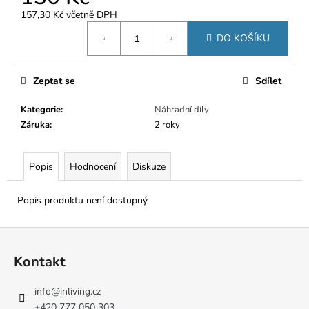
č
u
157,30 Kč včetně DPH
Měrná
j
DO KOŠÍKU
cena:
e
m
e
Zeptat se
Sdílet
Kategorie
:
Náhradní díly
Záruka
:
2 roky
Popis
Hodnocení
Diskuze
Popis produktu není dostupný
Z
á
Kontakt
p
a
info
@
inliving.cz
t
+420 777 050 303