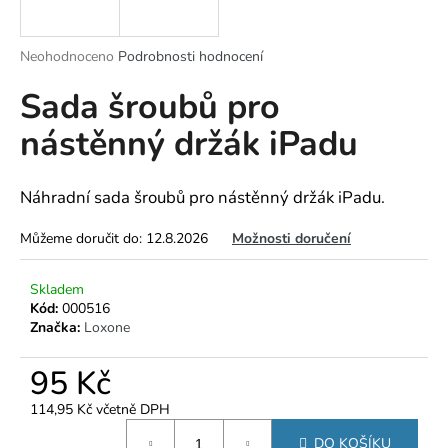
a
j
Průměrné
Neohodnoceno
Podrobnosti hodnocení
í
hodnocení
Sada šroubů pro
produktu
t
je
?
nástěnný držák iPadu
0,0
z
5
hvězdiček.
Náhradní sada šroubů pro nástěnný držák iPadu.
HLEDAT
Můžeme doručit do:
12.8.2026
Možnosti doručení
Skladem
Kód:
000516
D
Značka:
Loxone
o
p
95 Kč
o
r
114,95 Kč včetně DPH
u
Měrná
DO KOŠÍKU
cena: