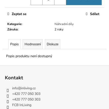
č
u
j
Zeptat se
Sdílet
e
m
Kategorie
:
Náhradní díly
e
Záruka
:
2 roky
Popis
Hodnocení
Diskuze
Popis produktu není dostupný
Z
á
Kontakt
p
a
info
@
inliving.cz
t
+420 777 050 303
í
+420 777 050 303
FCB InLiving