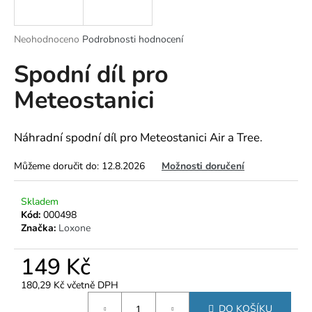
a
j
Průměrné
Neohodnoceno
Podrobnosti hodnocení
í
hodnocení
Spodní díl pro
produktu
t
je
?
Meteostanici
0,0
z
5
hvězdiček.
Náhradní spodní díl pro Meteostanici Air a Tree.
HLEDAT
Můžeme doručit do:
12.8.2026
Možnosti doručení
Skladem
Kód:
000498
D
Značka:
Loxone
o
p
149 Kč
o
r
180,29 Kč včetně DPH
u
Měrná
DO KOŠÍKU
cena: