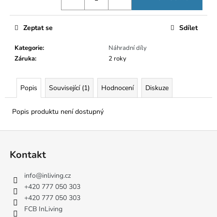
č
u
j
Zeptat se
Sdílet
e
m
Kategorie
:
Náhradní díly
e
Záruka
:
2 roky
Popis
Související (1)
Hodnocení
Diskuze
Popis produktu není dostupný
Z
á
Kontakt
p
a
info
@
inliving.cz
t
+420 777 050 303
í
+420 777 050 303
FCB InLiving