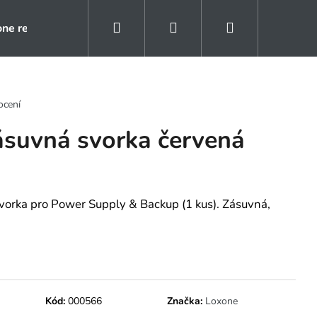
Hledat
Přihlášení
Nákupní
one rezidence
Kontakty
Naše reference
košík
ocení
ásuvná svorka červená
vorka pro Power Supply & Backup (1 kus). Zásuvná,
Kód:
000566
Značka:
Loxone