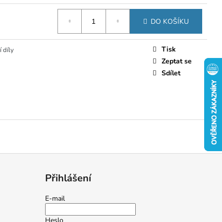
DO KOŠÍKU
Tisk
 díly
Zeptat se
Sdílet
Přihlášení
E-mail
Heslo