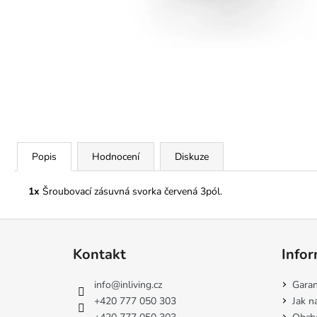
Popis
Hodnocení
Diskuze
1x
Šroubovací zásuvná svorka červená 3pól.
Z
á
Kontakt
Infor
p
a
info
@
inliving.cz
Garan
t
+420 777 050 303
Jak n