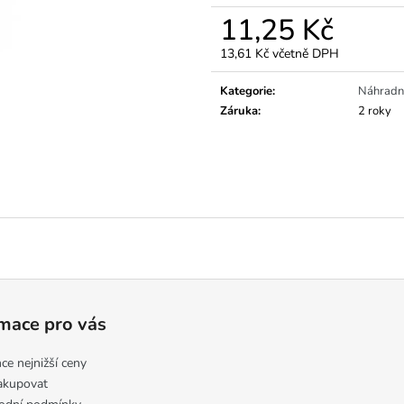
11,25 Kč
13,61 Kč včetně DPH
Měrná
cena:
Kategorie
:
Náhradní
Záruka
:
2 roky
mace pro vás
ce nejnižší ceny
akupovat