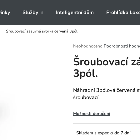
inky
Služby
Inteligentní dům
Prohlídka Lox
Šroubovací zásuvná svorka červená 3pól.
Co potřebujete najít?
Průměrné
Neohodnoceno
Podrobnosti hodn
hodnocení
Šroubovací z
produktu
HLEDAT
je
3pól.
0,0
z
5
Doporučujeme
hvězdiček.
Náhradní 3pólová červená s
šroubovací.
Možnosti doručení
Skladem s expedicí do 7 dní