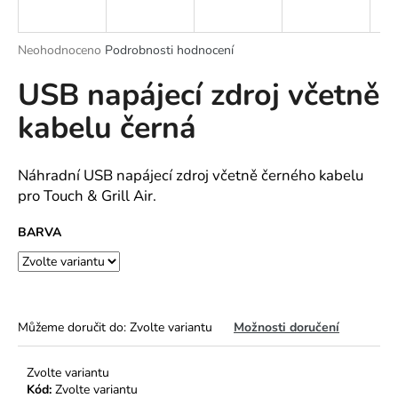
a
j
Průměrné
Neohodnoceno
Podrobnosti hodnocení
í
hodnocení
USB napájecí zdroj včetně
produktu
t
je
?
kabelu černá
0,0
z
5
hvězdiček.
Náhradní USB napájecí zdroj včetně černého kabelu
pro Touch & Grill Air.
HLEDAT
BARVA
D
o
p
Můžeme doručit do:
Zvolte variantu
Možnosti doručení
o
r
Zvolte variantu
u
Kód:
Zvolte variantu