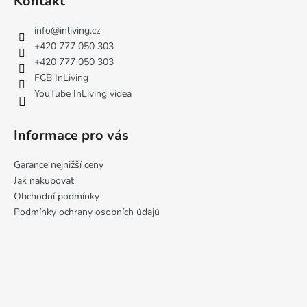
Kontakt
p
a
info
@
inliving.cz
t
+420 777 050 303
í
+420 777 050 303
FCB InLiving
YouTube InLiving videa
Informace pro vás
Garance nejnižší ceny
Jak nakupovat
Obchodní podmínky
Podmínky ochrany osobních údajů