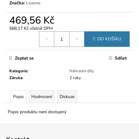
č
Značka:
Loxone
u
j
469,56 Kč
e
m
568,17 Kč včetně DPH
e
Měrná
DO KOŠÍKU
cena:
Zeptat se
Sdílet
Kategorie
:
Náhradní díly
Záruka
:
2 roky
Popis
Hodnocení
Diskuze
Popis produktu není dostupný
Z
á