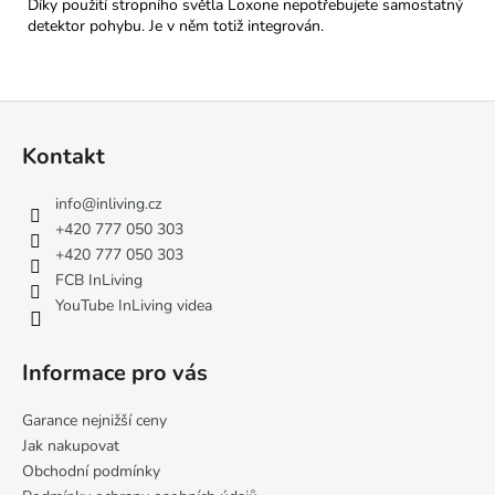
Díky použití stropního světla Loxone nepotřebujete samostatný
detektor pohybu. Je v něm totiž integrován.
Z
á
Kontakt
p
a
info
@
inliving.cz
t
+420 777 050 303
í
+420 777 050 303
FCB InLiving
YouTube InLiving videa
Informace pro vás
Garance nejnižší ceny
Jak nakupovat
Obchodní podmínky