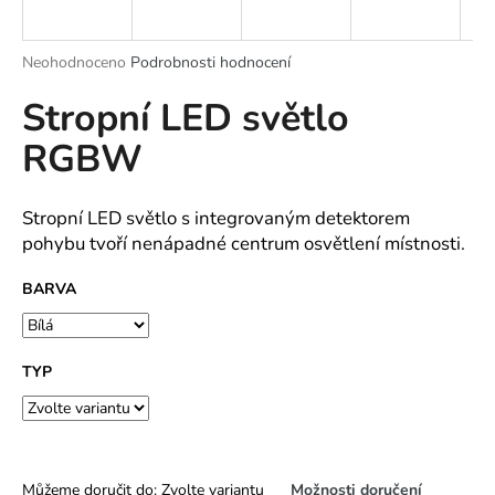
a
j
Průměrné
Neohodnoceno
Podrobnosti hodnocení
í
hodnocení
Stropní LED světlo
produktu
t
je
?
RGBW
0,0
z
5
hvězdiček.
Stropní LED světlo s integrovaným detektorem
pohybu tvoří nenápadné centrum osvětlení místnosti.
HLEDAT
BARVA
D
TYP
o
p
o
r
u
Můžeme doručit do:
Zvolte variantu
Možnosti doručení