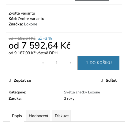
č
u
j
Zvolte variantu
e
Kód:
Zvolte variantu
Značka:
Loxone
m
e
od 7 592,64 Kč
až –3 %
od
7 592,64 Kč
od
9 187,09 Kč
včetně DPH
Měrná
DO KOŠÍKU
cena:
Zeptat se
Sdílet
Kategorie
:
Světla značky Loxone
Záruka
:
2 roky
Popis
Hodnocení
Diskuze