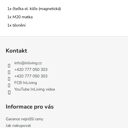
1x čtečka el. klíče (magnetická)
1x M20 matka
1x těsnění
Z
á
Kontakt
p
a
info
@
inliving.cz
t
+420 777 050 303
í
+420 777 050 303
FCB InLiving
YouTube InLiving videa
Informace pro vás
Garance nejnižší ceny
Jak nakupovat