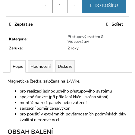
č
Měrná
DO KOŠÍKU
u
cena:
j
e
Zeptat se
Sdílet
m
e
Přístupový systém &
Kategorie
:
Videovrátný
Záruka
:
2 roky
Popis
Hodnocení
Diskuze
Magnetická čtečka, založena na 1-Wire.
pro realizaci jednoduchého přístupového systému
spojené funkce (při přiložení klíče - scéna vítání)
montáž na zeď, panely nebo zařízení
senzační poměr cena/výkon
pro použití v extrémních povětrnostních podmínkách díky
kvalitní nerezové oceli
OBSAH BALENÍ