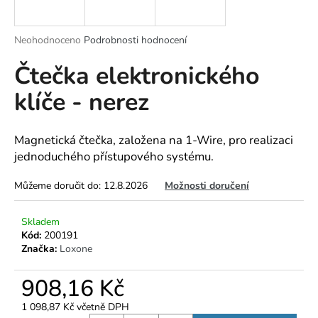
a
j
Průměrné
Neohodnoceno
Podrobnosti hodnocení
í
hodnocení
Čtečka elektronického
produktu
t
je
?
klíče - nerez
0,0
z
5
hvězdiček.
Magnetická čtečka, založena na 1-Wire, pro realizaci
jednoduchého přístupového systému.
HLEDAT
Můžeme doručit do:
12.8.2026
Možnosti doručení
Skladem
D
Kód:
200191
o
Značka:
Loxone
p
o
908,16 Kč
r
u
1 098,87 Kč včetně DPH