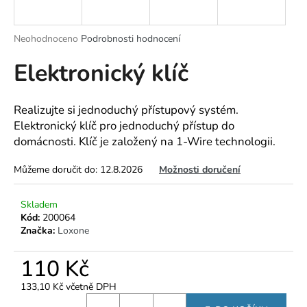
a
j
Průměrné
Neohodnoceno
Podrobnosti hodnocení
í
hodnocení
Elektronický klíč
produktu
t
je
?
0,0
z
Realizujte si jednoduchý přístupový systém.
5
Elektronický klíč pro jednoduchý přístup do
hvězdiček.
domácnosti. Klíč je založený na 1-Wire technologii.
HLEDAT
Můžeme doručit do:
12.8.2026
Možnosti doručení
Skladem
D
Kód:
200064
Značka:
Loxone
o
p
110 Kč
o
r
133,10 Kč včetně DPH
u
Měrná