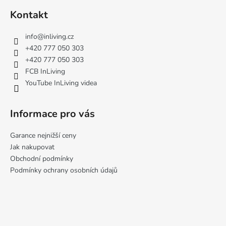
á
Kontakt
p
a
info
@
inliving.cz
t
+420 777 050 303
í
+420 777 050 303
FCB InLiving
YouTube InLiving videa
Informace pro vás
Garance nejnižší ceny
Jak nakupovat
Obchodní podmínky
Podmínky ochrany osobních údajů