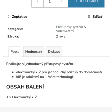
č
DO KOŠÍKU
cena:
u
j
e
Zeptat se
Sdílet
m
Přístupový systém &
e
Kategorie
:
Videovrátný
Záruka
:
2 roky
Popis
Hodnocení
Diskuze
Realizujte si jednoduchý přístupový systém.
elektronický klíč pro jednoduchý přístup do domácnosti
klíč je založený na 1-Wire technologii
OBSAH BALENÍ
1 x Elektronický klíč
Z