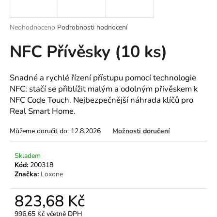
a
j
Průměrné
Neohodnoceno
Podrobnosti hodnocení
í
hodnocení
NFC Přívěsky (10 ks)
produktu
t
je
?
0,0
z
Snadné a rychlé řízení přístupu pomocí technologie
5
NFC: stačí se přiblížit malým a odolným přívěskem k
hvězdiček.
NFC Code Touch. Nejbezpečnější náhrada klíčů pro
Real Smart Home.
HLEDAT
Můžeme doručit do:
12.8.2026
Možnosti doručení
D
Skladem
o
Kód:
200318
p
Značka:
Loxone
o
r
823,68 Kč
u
996,65 Kč včetně DPH