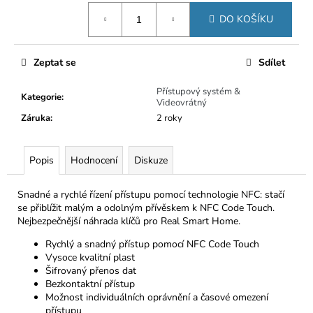
č
Měrná
u
DO KOŠÍKU
cena:
j
e
m
Zeptat se
Sdílet
e
Přístupový systém &
Kategorie
:
Videovrátný
Záruka
:
2 roky
Popis
Hodnocení
Diskuze
Snadné a rychlé řízení přístupu pomocí technologie NFC: stačí
se přiblížit malým a odolným přívěskem k NFC Code Touch.
Nejbezpečnější náhrada klíčů pro Real Smart Home.
Rychlý a snadný přístup pomocí NFC Code Touch
Vysoce kvalitní plast
Šifrovaný přenos dat
Bezkontaktní přístup
Možnost individuálních oprávnění a časové omezení
přístupu