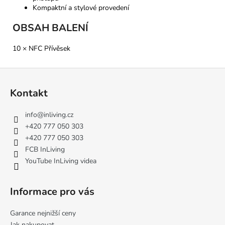
Kompaktní a stylové provedení
OBSAH BALENÍ
10 × NFC Přívěsek
Z
á
Kontakt
p
a
info
@
inliving.cz
t
+420 777 050 303
í
+420 777 050 303
FCB InLiving
YouTube InLiving videa
Informace pro vás
Garance nejnižší ceny
Jak nakupovat