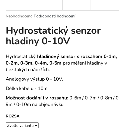
a
j
Průměrné
Neohodnoceno
Podrobnosti hodnocení
í
hodnocení
Hydrostatický senzor
produktu
t
je
?
hladiny 0-10V
0,0
z
5
hvězdiček.
Hydrostatický
hladinový sensor s rozsahem 0-1m,
0-2m, 0-3m, 0-4m, 0-5m
pro měření hladiny v
HLEDAT
beztlakých nádržích.
Analogový výstup 0 - 10V.
Délka kabelu - 10m
D
o
Možnost dodání i v rozsahu:
0-6m / 0-7m / 0-8m / 0-
p
9m / 0-10m na objednávku
o
r
ROZSAH
u