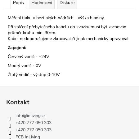
Popis
Hodnocení
Diskuze
Měření tlaku v beztlakých nádržích - výška hladiny.
Při stáčení přebytečného kabelu do svazku musí být zachován
průměr kruhu min. 30cm.
Kabel nedoporučujeme zkracovat či jinak mechanicky upravovat
Zapojení:
Červený vodič - +24V
Modrý vodič - 0V
Žlutý vodič - výstup 0-10V
Z
á
Kontakt
p
a
info
@
inliving.cz
t
+420 777 050 303
í
+420 777 050 303
FCB InLiving