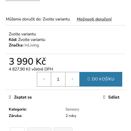
č
u
j
e
Můžeme doručit do:
Zvolte variantu
Možnosti doručení
m
e
Zvolte variantu
Kód:
Zvolte variantu
Značka:
InLiving
3 990 Kč
4 827,90 Kč včetně DPH
Měrná
DO KOŠÍKU
cena:
Zeptat se
Sdílet
Kategorie
:
Sensory
Záruka
:
2 roky