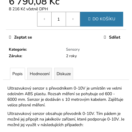
6 790,08 Kč
č
u
8 216 Kč včetně DPH
j
Měrná
DO KOŠÍKU
e
cena:
m
e
Zeptat se
Sdílet
Kategorie
:
Sensory
Záruka
:
2 roky
Popis
Hodnocení
Diskuze
Ultrazvukový senzor s převodníkem 0-10V je umístěn ve velmi
odolném ABS plastu. Rozsah měření se pohybuje od 600 -
6000 mm. Senzor je dodáván s 10 metrovým kabelem. Zajišťuje
velice přesné měření.
Ultrazvukový senzor obsahuje převodník 0-10V. Tím pádem je
možné jej připojit na jakékoliv zařízení, které podporuje 0-10V. Je
možné jej využít v následujících případech: