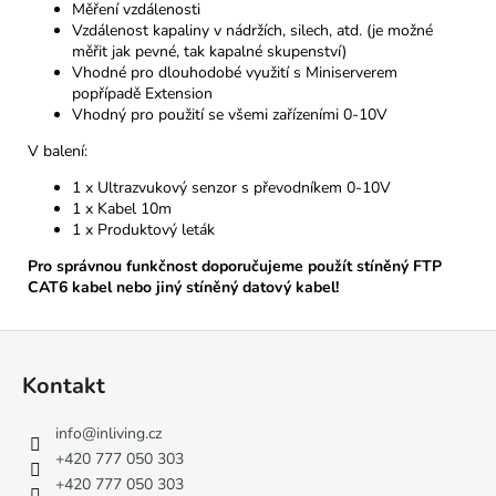
Měření vzdálenosti
Vzdálenost kapaliny v nádržích, silech, atd. (je možné
měřit jak pevné, tak kapalné skupenství)
Vhodné pro dlouhodobé využití s Miniserverem
popřípadě Extension
Vhodný pro použití se všemi zařízeními 0-10V
V balení:
1 x Ultrazvukový senzor s převodníkem 0-10V
1 x Kabel 10m
1 x Produktový leták
Pro správnou funkčnost doporučujeme použít stíněný FTP
CAT6 kabel nebo jiný stíněný datový kabel!
Z
á
Kontakt
p
a
info
@
inliving.cz
t
+420 777 050 303
í
+420 777 050 303