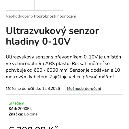
a
j
Průměrné
Neohodnoceno
Podrobnosti hodnocení
í
hodnocení
Ultrazvukový senzor
produktu
t
je
?
hladiny 0-10V
0,0
z
5
hvězdiček.
Ultrazvukový senzor s převodníkem 0-10V je umístěn
ve velmi odolném ABS plastu. Rozsah měření se
HLEDAT
pohybuje od 600 - 6000 mm. Senzor je dodáván s 10
metrovým kabelem. Zajišťuje velice přesné měření.
Můžeme doručit do:
12.8.2026
Možnosti doručení
D
o
Skladem
p
Kód:
200054
o
Značka:
Loxone
r
u