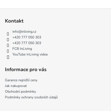
Z
á
Kontakt
p
a
info
@
inliving.cz
t
+420 777 050 303
í
+420 777 050 303
FCB InLiving
YouTube InLiving videa
Informace pro vás
Garance nejnižší ceny
Jak nakupovat
Obchodní podmínky
Podmínky ochrany osobních údajů