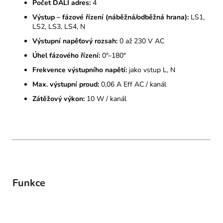
Počet DALI adres:
4
Výstup – fázové řízení (náběžná/odběžná hrana):
LS1,
LS2, LS3, LS4, N
Výstupní napěťový rozsah:
0 až 230 V AC
Úhel fázového řízení:
0°–180°
Frekvence výstupního napětí:
jako vstup L, N
Max. výstupní proud:
0,06 A Eff AC / kanál
Zátěžový výkon:
10 W / kanál
Funkce