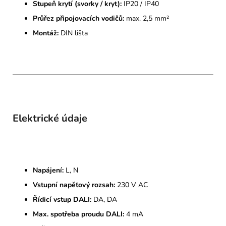
Stupeň krytí (svorky / kryt):
IP20 / IP40
Průřez připojovacích vodičů:
max. 2,5 mm²
Montáž:
DIN lišta
Elektrické údaje
Napájení:
L, N
Vstupní napěťový rozsah:
230 V AC
Řídicí vstup DALI:
DA, DA
Max. spotřeba proudu DALI:
4 mA