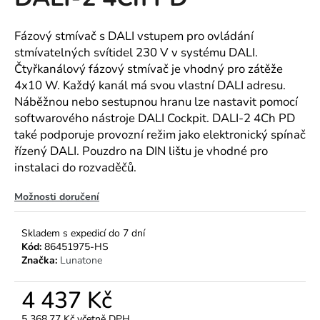
je
a
0,0
z
j
Fázový stmívač s DALI vstupem pro ovládání
5
stmívatelných svítidel 230 V v systému DALI.
í
hvězdiček.
Čtyřkanálový fázový stmívač je vhodný pro zátěže
t
4x10 W. Každý kanál má svou vlastní DALI adresu.
?
Náběžnou nebo sestupnou hranu lze nastavit pomocí
softwarového nástroje DALI Cockpit. DALI-2 4Ch PD
také podporuje provozní režim jako elektronický spínač
řízený DALI. Pouzdro na DIN lištu je vhodné pro
HLEDAT
instalaci do rozvaděčů.
Možnosti doručení
D
Skladem s expedicí do 7 dní
o
Kód:
86451975-HS
p
Značka:
Lunatone
o
r
4 437 Kč
u
5 368,77 Kč včetně DPH