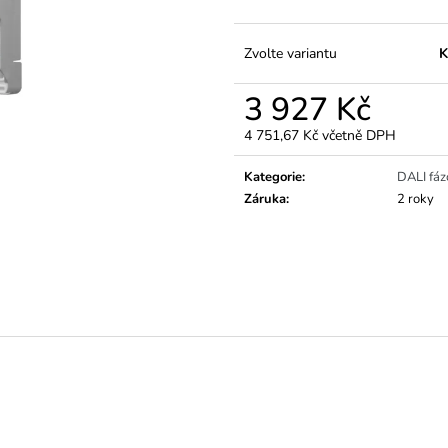
Zvolte variantu
K
3 927 Kč
4 751,67 Kč včetně DPH
Měrná
cena:
Kategorie
:
DALI fáz
Záruka
:
2 roky