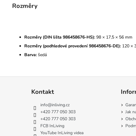
Rozměry
Rozměry (DIN lišta 986458676-HS):
98 × 17,5 × 56 mm
Rozměry (podhledové provedení 986458676-DE):
120 × 
Barva:
šedá
Z
á
Kontakt
Infor
p
a
info
@
inliving.cz
Garan
t
+420 777 050 303
Jak n
í
+420 777 050 303
Obch
FCB InLiving
Podmí
YouTube InLiving videa