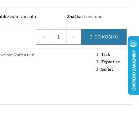
ód:
Zvolte variantu
Značka:
Lunatone
DO KOŠÍKU
Tisk
ové stmívače a relé
Zeptat se
Sdílet