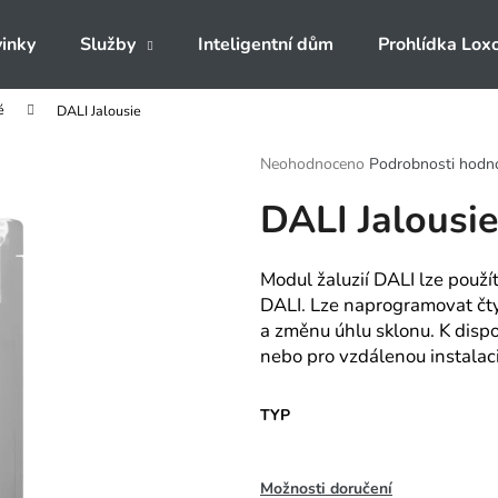
inky
Služby
Inteligentní dům
Prohlídka Lox
é
DALI Jalousie
Co potřebujete najít?
Průměrné
Neohodnoceno
Podrobnosti hodn
hodnocení
DALI Jalousie
produktu
HLEDAT
je
0,0
z
Modul žaluzií DALI lze použí
5
Doporučujeme
DALI. Lze naprogramovat čtyři
hvězdiček.
a změnu úhlu sklonu. K dispo
nebo pro vzdálenou instalaci
TYP
Možnosti doručení