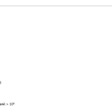
)
ení:
> 10⁵