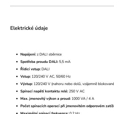
Elektrické údaje
Napájení:
z DALI sběrnice
Spotřeba proudu DALI:
5,5 mA
Řídicí vstup:
DALI
Vstup:
120/240 V AC, 50/60 Hz
Výstup:
120/240 V (nahoru nebo dolů, vzájemně blokované
Spínací napětí kontaktu relé:
250 V AC
Max. jmenovitý výkon a proud:
1000 VA / 4 A
Počet spínacích operací při jmenovitém odporovém zatíž
Maximální spínací frekvence:
0,2 Hz