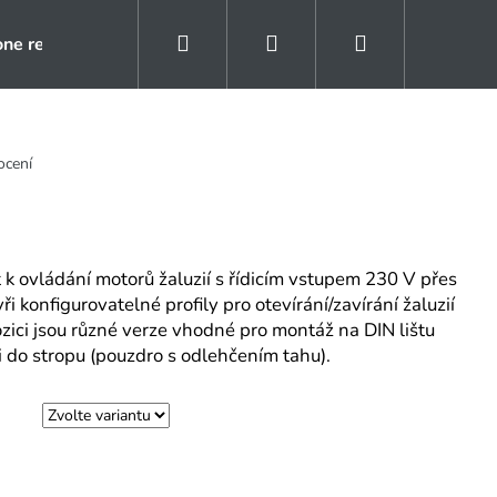
Hledat
Přihlášení
Nákupní
one rezidence
Kontakty
Naše reference
košík
ocení
t k ovládání motorů žaluzií s řídicím vstupem 230 V přes
 konfigurovatelné profily pro otevírání/zavírání žaluzií
zici jsou různé verze vhodné pro montáž na DIN lištu
 do stropu (pouzdro s odlehčením tahu).