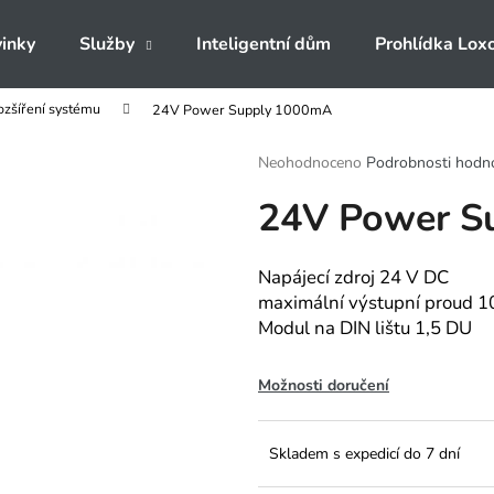
inky
Služby
Inteligentní dům
Prohlídka Lox
ozšíření systému
24V Power Supply 1000mA
Co potřebujete najít?
Průměrné
Neohodnoceno
Podrobnosti hodn
hodnocení
24V Power S
produktu
HLEDAT
je
0,0
z
Napájecí zdroj 24 V DC
5
Doporučujeme
maximální výstupní proud 
hvězdiček.
Modul na DIN lištu 1,5 DU
Možnosti doručení
Skladem s expedicí do 7 dní