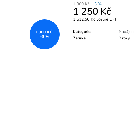
1 300 Kč
–3 %
1 250 Kč
1 512,50 Kč včetně DPH
Měrná
cena:
Kategorie
:
Napájení
1 300 KČ
–3 %
Záruka
:
2 roky