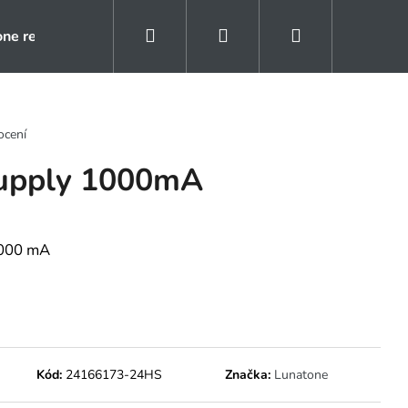
Hledat
Přihlášení
Nákupní
one rezidence
Kontakty
Naše reference
košík
ocení
upply 1000mA
1000 mA
Kód:
24166173-24HS
Značka:
Lunatone