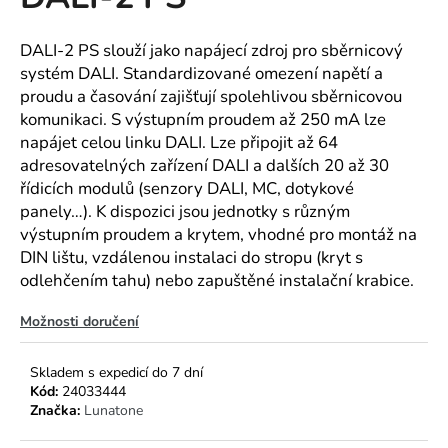
je
a
0,0
z
j
DALI-2 PS slouží jako napájecí zdroj pro sběrnicový
5
systém DALI. Standardizované omezení napětí a
í
hvězdiček.
proudu a časování zajišťují spolehlivou sběrnicovou
t
komunikaci. S výstupním proudem až 250 mA lze
?
napájet celou linku DALI. Lze připojit až 64
adresovatelných zařízení DALI a dalších 20 až 30
řídicích modulů (senzory DALI, MC, dotykové
panely…). K dispozici jsou jednotky s různým
HLEDAT
výstupním proudem a krytem, vhodné pro montáž na
DIN lištu, vzdálenou instalaci do stropu (kryt s
odlehčením tahu) nebo zapuštěné instalační krabice.
D
Možnosti doručení
o
p
Skladem s expedicí do 7 dní
o
Kód:
24033444
r
Značka:
Lunatone
u