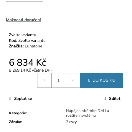
č
u
j
e
Možnosti doručení
m
e
Zvolte variantu
Kód:
Zvolte variantu
Značka:
Lunatone
6 834 Kč
8 269,14 Kč včetně DPH
Měrná
DO KOŠÍKU
cena:
Zeptat se
Sdílet
Napájení sběrnice DALI a
Kategorie
:
rozšíření systému
Záruka
:
2 roky