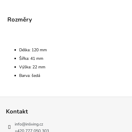
Rozměry
Délka: 120 mm
Šířka: 41 mm
Výška: 22 mm
Barva: šedá
Z
á
Kontakt
p
a
info
@
inliving.cz
t
+420 777 050 303