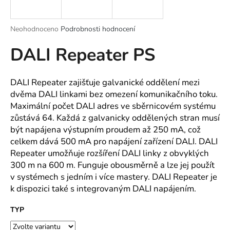
a
j
Průměrné
Neohodnoceno
Podrobnosti hodnocení
í
hodnocení
DALI Repeater PS
produktu
t
je
?
0,0
z
DALI Repeater zajišťuje galvanické oddělení mezi
5
dvěma DALI linkami bez omezení komunikačního toku.
hvězdiček.
Maximální počet DALI adres ve sběrnicovém systému
zůstává 64. Každá z galvanicky oddělených stran musí
HLEDAT
být napájena výstupním proudem až 250 mA, což
celkem dává 500 mA pro napájení zařízení DALI. DALI
Repeater umožňuje rozšíření DALI linky z obvyklých
D
300 m na 600 m. Funguje obousměrně a lze jej použít
o
v systémech s jedním i více mastery. DALI Repeater je
p
k dispozici také s integrovaným DALI napájením.
o
r
TYP
u