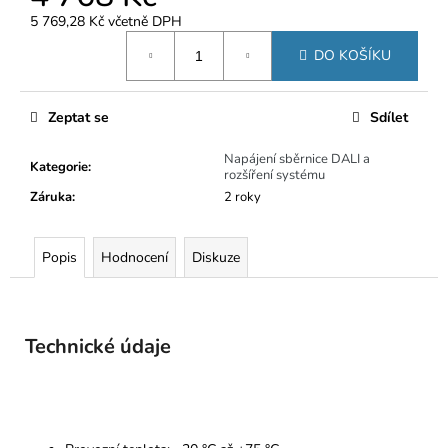
č
u
5 769,28 Kč včetně DPH
Měrná
j
DO KOŠÍKU
cena:
e
m
e
Zeptat se
Sdílet
Napájení sběrnice DALI a
Kategorie
:
rozšíření systému
Záruka
:
2 roky
Popis
Hodnocení
Diskuze
Technické údaje