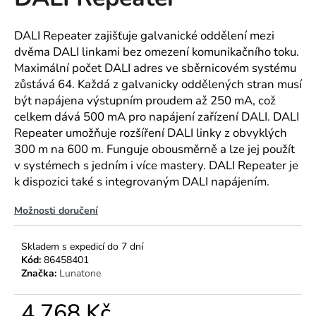
je
a
0,0
z
j
DALI Repeater zajišťuje galvanické oddělení mezi
5
dvěma DALI linkami bez omezení komunikačního toku.
í
hvězdiček.
Maximální počet DALI adres ve sběrnicovém systému
t
zůstává 64. Každá z galvanicky oddělených stran musí
?
být napájena výstupním proudem až 250 mA, což
celkem dává 500 mA pro napájení zařízení DALI. DALI
Repeater umožňuje rozšíření DALI linky z obvyklých
300 m na 600 m. Funguje obousměrně a lze jej použít
HLEDAT
v systémech s jedním i více mastery. DALI Repeater je
k dispozici také s integrovaným DALI napájením.
Možnosti doručení
D
o
Skladem s expedicí do 7 dní
p
Kód:
86458401
o
Značka:
Lunatone
r
u
4 768 Kč