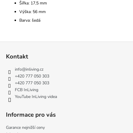
Šířka: 17,5 mm
Výška: 56 mm
Barva: šedá
Z
á
Kontakt
p
a
info
@
inliving.cz
t
+420 777 050 303
í
+420 777 050 303
FCB InLiving
YouTube InLiving videa
Informace pro vás
Garance nejnižší ceny