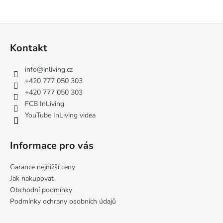
Z
á
Kontakt
p
a
info
@
inliving.cz
t
+420 777 050 303
í
+420 777 050 303
FCB InLiving
YouTube InLiving videa
Informace pro vás
Garance nejnižší ceny
Jak nakupovat
Obchodní podmínky
Podmínky ochrany osobních údajů