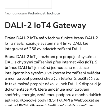
a
j
Průměrné
Neohodnoceno
Podrobnosti hodnocení
í
hodnocení
DALI-2 IoT4 Gateway
produktu
t
je
?
0,0
z
Brána DALI-2 IoT4 má všechny funkce brány DALI-2
5
IoT a navíc rozšiřuje systém na 4 linky DALI, lze
hvězdiček.
integrovat až 256 ovládacích zařízení DALI.
HLEDAT
Brána DALI-2 IoT je rozhraní pro propojení systému
DALI s chytrými zařízeními přes internet věcí (IoT). S
bránou DALI IoT je možná jednoduchá realizace
inteligentního systému, ve kterém lze zařízení ovládat
D
a monitorovat pomocí chytrých telefonů, počítačů atd.
o
Je také možné propojit několik linek DALI. K dispozici je
p
dokumentace API, která umožňuje monitorování
o
spotřeby energie, vzdálenou podporu a mnoho dalších
r
aplikací. (Koncové body RESTFul API a WebSocket se
u
syntaxí JSON, šifrované (volitelně nešifrované) pro