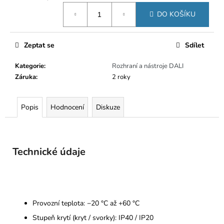
Měrná
DO KOŠÍKU
cena:
Zeptat se
Sdílet
Kategorie
:
Rozhraní a nástroje DALI
Záruka
:
2 roky
Popis
Hodnocení
Diskuze
Technické údaje
Provozní teplota: −20 °C až +60 °C
Stupeň krytí (kryt / svorky): IP40 / IP20