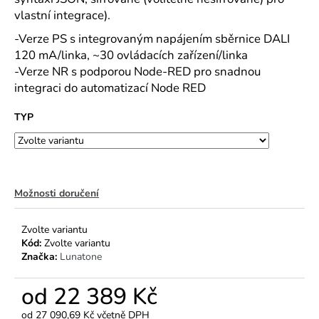
č
vlastní integrace).
u
j
-Verze PS s integrovaným napájením sběrnice DALI
e
120 mA/linka, ~30 ovládacích zařízení/linka
m
-Verze NR s podporou Node-RED pro snadnou
e
integraci do automatizací Node RED
TYP
Možnosti doručení
Zvolte variantu
Kód:
Zvolte variantu
Značka:
Lunatone
od
22 389 Kč
od
27 090,69 Kč
včetně DPH