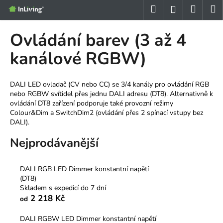
K
Přejít
Hledat
Nákup
M
Přihlášení
na
o
obsah
Zpět
Zpět
košík
š
Ovládání barev (3 až 4
í
C
kanálové RGBW)
k
o
p
DALI LED ovladač (CV nebo CC) se 3/4 kanály pro ovládání RGB
o
nebo RGBW svítidel přes jednu DALI adresu (DT8). Alternativně k
ovládání DT8 zařízení podporuje také provozní režimy
t
Colour&Dim a SwitchDim2 (ovládání přes 2 spínací vstupy bez
ř
DALI).
e
Nejprodávanější
b
u
j
DALI RGB LED Dimmer konstantní napětí
(DT8)
e
Skladem s expedicí do 7 dní
t
2 218 Kč
od
e
DALI RGBW LED Dimmer konstantní napětí
n