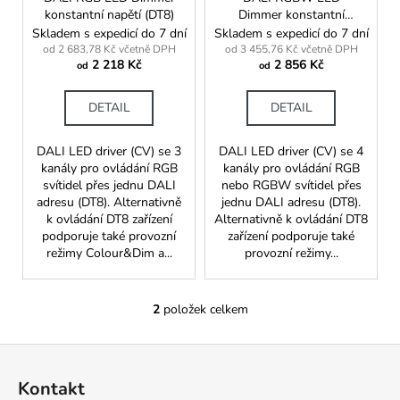
o
č
konstantní napětí (DT8)
Dimmer konstantní
u
d
napětí (DT8)
Skladem s expedicí do 7 dní
Skladem s expedicí do 7 dní
j
u
od 2 683,78 Kč včetně DPH
od 3 455,76 Kč včetně DPH
e
2 218 Kč
2 856 Kč
k
od
od
m
t
e
DETAIL
DETAIL
ů
DALI LED driver (CV) se 3
DALI LED driver (CV) se 4
kanály pro ovládání RGB
kanály pro ovládání RGB
svítidel přes jednu DALI
nebo RGBW svítidel přes
adresu (DT8). Alternativně
jednu DALI adresu (DT8).
k ovládání DT8 zařízení
Alternativně k ovládání DT8
podporuje také provozní
zařízení podporuje také
režimy Colour&Dim a...
provozní režimy...
2
položek celkem
O
v
Z
l
á
á
Kontakt
d