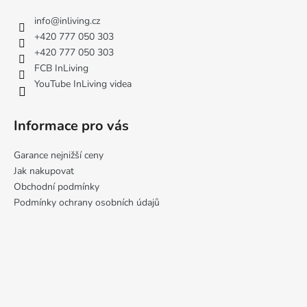
p
a
a
info
@
inliving.cz
c
t
+420 777 050 303
í
í
+420 777 050 303
p
FCB InLiving
r
YouTube InLiving videa
v
k
y
Informace pro vás
v
ý
Garance nejnižší ceny
p
Jak nakupovat
i
Obchodní podmínky
s
Podmínky ochrany osobních údajů
u