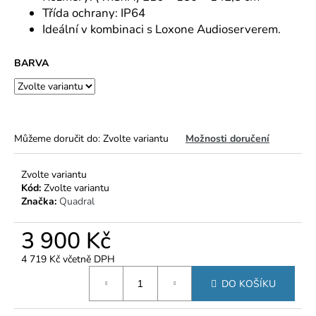
č
Třída ochrany: IP64
u
Ideální v kombinaci s Loxone Audioserverem.
j
e
m
BARVA
e
Můžeme doručit do:
Zvolte variantu
Možnosti doručení
Zvolte variantu
Kód:
Zvolte variantu
Značka:
Quadral
3 900 Kč
4 719 Kč včetně DPH
Měrná
DO KOŠÍKU
cena: