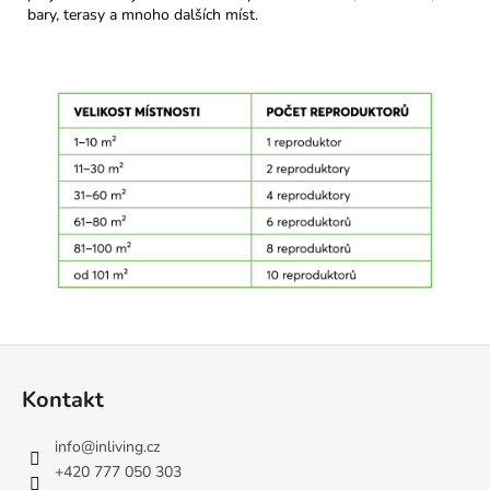
bary, terasy a mnoho dalších míst.
Z
á
Kontakt
p
a
info
@
inliving.cz
t
+420 777 050 303