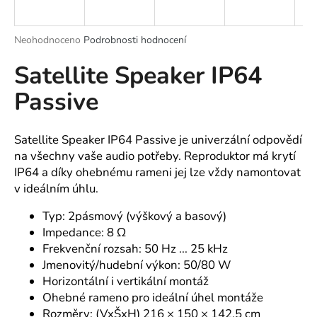
a
j
Průměrné
Neohodnoceno
Podrobnosti hodnocení
í
hodnocení
Satellite Speaker IP64
produktu
t
je
?
Passive
0,0
z
5
hvězdiček.
Satellite Speaker IP64 Passive je univerzální odpovědí
na všechny vaše audio potřeby. Reproduktor má krytí
HLEDAT
IP64 a díky ohebnému rameni jej lze vždy namontovat
v ideálním úhlu.
Typ: 2pásmový (výškový a basový)
D
Impedance: 8 Ω
o
Frekvenční rozsah: 50 Hz ... 25 kHz
p
Jmenovitý/hudební výkon: 50/80 W
o
Horizontální i vertikální montáž
r
Ohebné rameno pro ideální úhel montáže
u
Rozměry: (VxŠxH) 216 × 150 × 142,5 cm