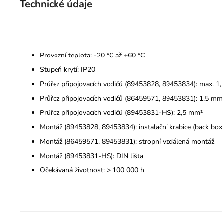
Technické údaje
Provozní teplota: -20 °C až +60 °C
Stupeň krytí: IP20
Průřez připojovacích vodičů (89453828, 89453834): max. 1
Průřez připojovacích vodičů (86459571, 89453831): 1,5 mm²
Průřez připojovacích vodičů (89453831-HS): 2,5 mm²
Montáž (89453828, 89453834): instalační krabice (back box
Montáž (86459571, 89453831): stropní vzdálená montáž
Montáž (89453831-HS): DIN lišta
Očekávaná životnost: > 100 000 h