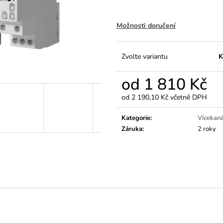
Možnosti doručení
Zvolte variantu
K
od
1 810 Kč
od
2 190,10 Kč
včetně DPH
Měrná
cena:
Kategorie
:
Vícekaná
Záruka
:
2 roky