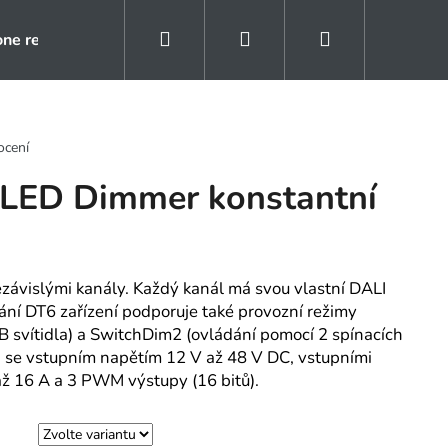
Hledat
Přihlášení
Nákupní
one rezidence
Kontakty
Naše reference
košík
ocení
 LED Dimmer konstantní
ezávislými kanály. Každý kanál má svou vlastní DALI
ání DT6 zařízení podporuje také provozní režimy
svítidla) a SwitchDim2 (ovládání pomocí 2 spínacích
ci se vstupním napětím 12 V až 48 V DC, vstupními
 až 16 A a 3 PWM výstupy (16 bitů).