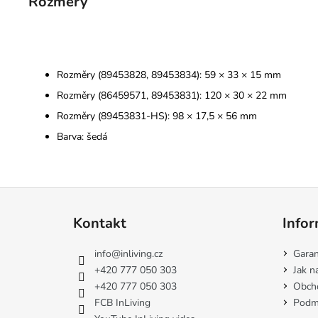
Rozměry
Rozměry (89453828, 89453834): 59 × 33 × 15 mm
Rozměry (86459571, 89453831): 120 × 30 × 22 mm
Rozměry (89453831-HS): 98 × 17,5 × 56 mm
Barva: šedá
Z
á
Kontakt
Infor
p
a
info
@
inliving.cz
Garan
t
+420 777 050 303
Jak n
í
+420 777 050 303
Obch
FCB InLiving
Podmí