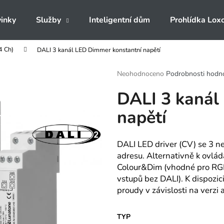
inky
Služby
Inteligentní dům
Prohlídka Lox
4 Ch)
DALI 3 kanál LED Dimmer konstantní napětí
Co potřebujete najít?
Průměrné
Neohodnoceno
Podrobnosti hodn
hodnocení
DALI 3 kanál
produktu
HLEDAT
je
napětí
0,0
z
5
Doporučujeme
hvězdiček.
DALI LED driver (CV) se 3 n
adresu. Alternativně k ovlád
Colour&Dim (vhodné pro RGB 
vstupů bez DALI). K dispozi
proudy v závislosti na verzi
TYP