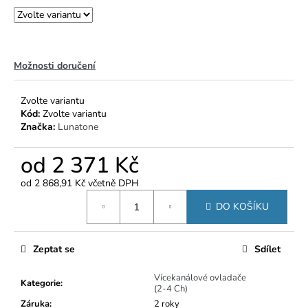
č
u
j
e
m
Možnosti doručení
e
Zvolte variantu
Kód:
Zvolte variantu
Značka:
Lunatone
od
2 371 Kč
od
2 868,91 Kč
včetně DPH
Měrná
DO KOŠÍKU
cena:
Zeptat se
Sdílet
Vícekanálové ovladače
Kategorie
:
(2-4 Ch)
Záruka
:
2 roky