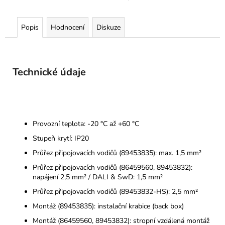
Popis
Hodnocení
Diskuze
Technické údaje
Provozní teplota: -20 °C až +60 °C
Stupeň krytí: IP20
Průřez připojovacích vodičů (89453835): max. 1,5 mm²
Průřez připojovacích vodičů (86459560, 89453832):
napájení 2,5 mm² / DALI & SwD: 1,5 mm²
Průřez připojovacích vodičů (89453832-HS): 2,5 mm²
Montáž (89453835): instalační krabice (back box)
Montáž (86459560, 89453832): stropní vzdálená montáž