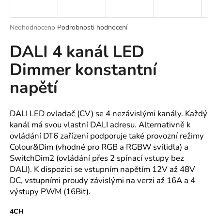
a
j
Průměrné
Neohodnoceno
Podrobnosti hodnocení
í
hodnocení
DALI 4 kanál LED
produktu
t
je
?
Dimmer konstantní
0,0
z
napětí
5
hvězdiček.
HLEDAT
DALI LED ovladač (CV) se 4 nezávislými kanály. Každý
kanál má svou vlastní DALI adresu. Alternativně k
ovládání DT6 zařízení podporuje také provozní režimy
Colour&Dim (vhodné pro RGB a RGBW svítidla) a
D
SwitchDim2 (ovládání přes 2 spínací vstupy bez
o
DALI). K dispozici se vstupním napětím 12V až 48V
p
DC, vstupními proudy závislými na verzi až 16A a 4
o
výstupy PWM (16Bit).
r
u
4CH