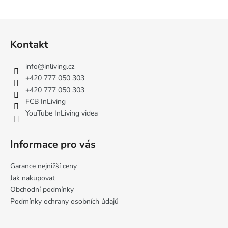
Z
á
Kontakt
p
a
info
@
inliving.cz
t
+420 777 050 303
í
+420 777 050 303
FCB InLiving
YouTube InLiving videa
Informace pro vás
Garance nejnižší ceny
Jak nakupovat
Obchodní podmínky
Podmínky ochrany osobních údajů