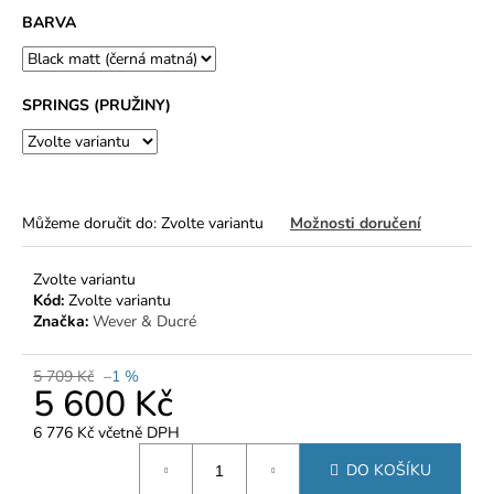
č
BARVA
u
j
e
m
SPRINGS (PRUŽINY)
e
Můžeme doručit do:
Zvolte variantu
Možnosti doručení
Zvolte variantu
Kód:
Zvolte variantu
Značka:
Wever & Ducré
5 709 Kč
–1 %
5 600 Kč
6 776 Kč včetně DPH
Měrná
DO KOŠÍKU
cena: