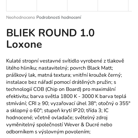
a
j
Průměrné
Neohodnoceno
Podrobnosti hodnocení
í
hodnocení
BLIEK ROUND 1.0
produktu
t
je
?
Loxone
0,0
z
5
hvězdiček.
Kulaté stropní vestavné svítidlo vyrobené z tlakově
litého hliníku; nastavitelný; povrch Black Matt;
HLEDAT
práškový lak, matná textura; vnitřní kroužek černý;
instalace bez nářadí pomocí drátěných pružin; s
technologií COB (Chip on Board) pro maximální
efektivitu; barva světla 1800 K - 3000 K barva teplá
D
stmívání; CRI ≥ 90; vyzařovací úhel 38°; otočný o 355°
o
a sklopný o 60°; stupeň krytí IP20; třída 3; IC
p
hodnocené; včetně ovladače; světelný zdroj
o
vyměnitelný společností Wever & Ducré nebo
r
u
odborníkem s výslovným povolením;