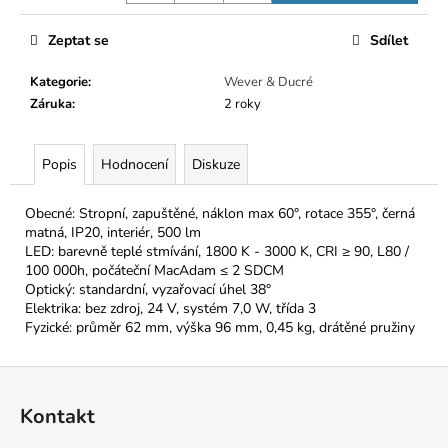
Zeptat se
Sdílet
Kategorie
:
Wever & Ducré
Záruka
:
2 roky
Popis
Hodnocení
Diskuze
Obecné: Stropní, zapuštěné, náklon max 60°, rotace 355°, černá
matná, IP20, interiér, 500 lm
LED: barevně teplé stmívání, 1800 K - 3000 K, CRI ≥ 90, L80 /
100 000h, počáteční MacAdam ≤ 2 SDCM
Optický: standardní, vyzařovací úhel 38°
Elektrika: bez zdroj, 24 V, systém 7,0 W, třída 3
Fyzické: průměr 62 mm, výška 96 mm, 0,45 kg, drátěné pružiny
Z
á
Kontakt
p