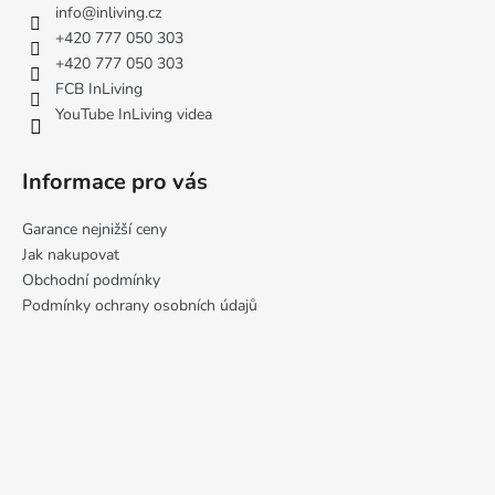
a
info
@
inliving.cz
t
+420 777 050 303
í
+420 777 050 303
FCB InLiving
YouTube InLiving videa
Informace pro vás
Garance nejnižší ceny
Jak nakupovat
Obchodní podmínky
Podmínky ochrany osobních údajů