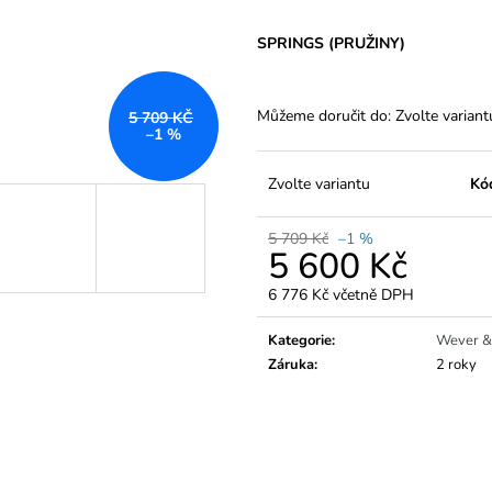
SPRINGS (PRUŽINY)
Můžeme doručit do:
Zvolte variant
5 709 KČ
–1 %
Zvolte variantu
Kó
5 709 Kč
–1 %
5 600 Kč
6 776 Kč včetně DPH
Měrná
cena:
Kategorie
:
Wever &
Záruka
:
2 roky