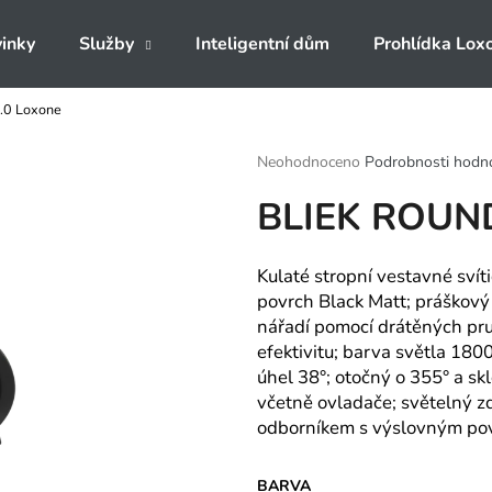
inky
Služby
Inteligentní dům
Prohlídka Lox
.0 Loxone
Co potřebujete najít?
Průměrné
Neohodnoceno
Podrobnosti hodn
hodnocení
BLIEK ROUND
produktu
HLEDAT
je
0,0
z
Kulaté stropní vestavné svíti
5
Doporučujeme
povrch Black Matt; práškový 
hvězdiček.
nářadí pomocí drátěných pru
efektivitu; barva světla 180
úhel 38°; otočný o 355° a skl
včetně ovladače; světelný z
odborníkem s výslovným po
BARVA