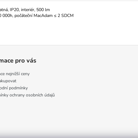
tná, IP20, interiér, 500 lm
 100 000h, počáteční MacAdam ≤ 2 SDCM
mace pro vás
ce nejnižší ceny
akupovat
odní podmínky
nky ochrany osobních údajů