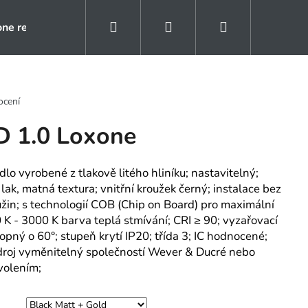
Hledat
Přihlášení
Nákupní
one rezidence
Kontakty
Naše reference
košík
ocení
 1.0 Loxone
dlo vyrobené z tlakově litého hliníku; nastavitelný;
lak, matná textura; vnitřní kroužek černý; instalace bez
žin; s technologií COB (Chip on Board) pro maximální
0 K - 3000 K barva teplá stmívání; CRI ≥ 90; vyzařovací
opný o 60°; stupeň krytí IP20; třída 3; IC hodnocené;
droj vyměnitelný společností Wever & Ducré nebo
volením;