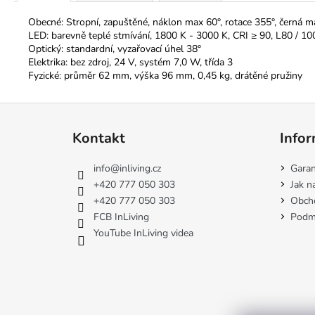
Obecné: Stropní, zapuštěné, náklon max 60°, rotace 355°, černá ma
LED: barevně teplé stmívání, 1800 K - 3000 K, CRI ≥ 90, L80 /
Optický: standardní, vyzařovací úhel 38°
Elektrika: bez zdroj, 24 V, systém 7,0 W, třída 3
Fyzické: průměr 62 mm, výška 96 mm, 0,45 kg, drátěné pružiny
Z
á
Kontakt
Infor
p
a
info
@
inliving.cz
Garan
t
+420 777 050 303
Jak n
í
+420 777 050 303
Obch
FCB InLiving
Podmí
YouTube InLiving videa