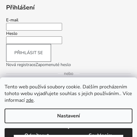
Přihlášení
E-mail
Heslo
PŘIHLÁSIT SE
Nová registrace
Zapomenuté heslo
nebo
Tento web používá soubory cookie. Dalším procházením
Přihlásit se přes Google
tohoto webu vyjadřujete souhlas s jejich používáním.. Více
informací
zde
.
Přihlásit se přes Seznam
Nastavení
Vytvořil Shoptet
Copyright 2026
InLiving.CZ
. Všechna práva vyhrazena.
Upravit
Odmítnout
Souhlasím
nastavení cookies