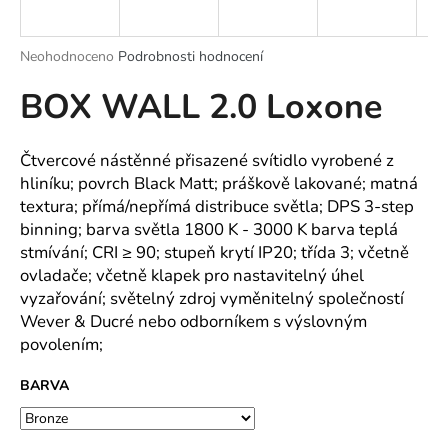
a
j
Průměrné
Neohodnoceno
Podrobnosti hodnocení
í
hodnocení
BOX WALL 2.0 Loxone
produktu
t
je
?
0,0
z
Čtvercové nástěnné přisazené svítidlo vyrobené z
5
hliníku; povrch Black Matt; práškově lakované; matná
hvězdiček.
textura; přímá/nepřímá distribuce světla; DPS 3-step
binning; barva světla 1800 K - 3000 K barva teplá
HLEDAT
stmívání; CRI ≥ 90; stupeň krytí IP20; třída 3; včetně
ovladače; včetně klapek pro nastavitelný úhel
vyzařování; světelný zdroj vyměnitelný společností
D
Wever & Ducré nebo odborníkem s výslovným
o
povolením;
p
o
BARVA
r
u