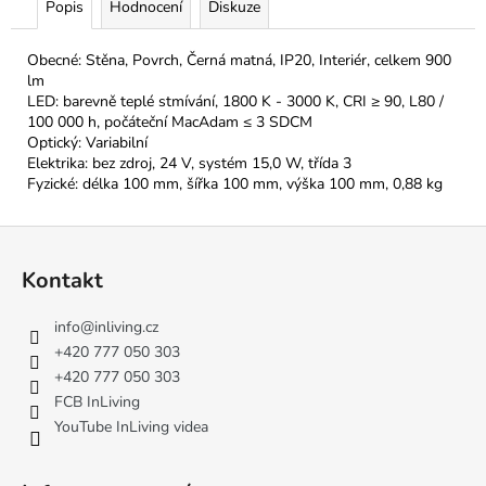
Popis
Hodnocení
Diskuze
Obecné: Stěna, Povrch, Černá matná, IP20, Interiér, celkem 900
lm
LED: barevně teplé stmívání, 1800 K - 3000 K, CRI ≥ 90, L80 /
100 000 h, počáteční MacAdam ≤ 3 SDCM
Optický: Variabilní
Elektrika: bez zdroj, 24 V, systém 15,0 W, třída 3
Fyzické: délka 100 mm, šířka 100 mm, výška 100 mm, 0,88 kg
Z
á
Kontakt
p
a
info
@
inliving.cz
t
+420 777 050 303
í
+420 777 050 303
FCB InLiving
YouTube InLiving videa