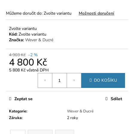
č
u
j
Můžeme doručit do:
Zvolte variantu
Možnosti doručení
e
m
Zvolte variantu
e
Kód:
Zvolte variantu
Značka:
Wever & Ducré
4 903 Kč
–2 %
4 800 Kč
5 808 Kč včetně DPH
Měrná
DO KOŠÍKU
cena:
Zeptat se
Sdílet
Kategorie
:
Wever & Ducré
Záruka
:
2 roky