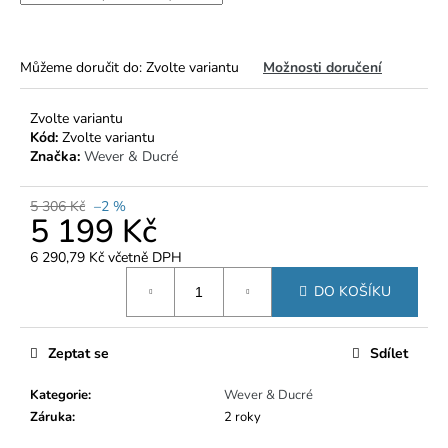
č
u
j
e
Můžeme doručit do:
Zvolte variantu
Možnosti doručení
m
e
Zvolte variantu
Kód:
Zvolte variantu
Značka:
Wever & Ducré
5 306 Kč
–2 %
5 199 Kč
6 290,79 Kč včetně DPH
Měrná
DO KOŠÍKU
cena:
Zeptat se
Sdílet
Kategorie
:
Wever & Ducré
Záruka
:
2 roky