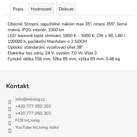
Popis
Hodnocení
Diskuze
Obecně: Stropní, zapuštěné, náklon max 35°, rotace 355°, černá
matná, IP20, interiér, 1000 lm
LED: barevně teplé stmívání, 1800 K - 3000 K, CRI ≥ 90, L80 /
100000 h, počáteční MacAdam ≤ 2 SDCM
Optický: standardní, vyzařovací úhel 38°
Elektrika: bez zdroj, 24 V, systém 7,0 W, třída 3
Fyzické: délka 156 mm, šířka 85 mm, výška 83 mm, 0,48 kg
Z
á
Kontakt
p
a
info
@
inliving.cz
t
+420 777 050 303
í
+420 777 050 303
FCB InLiving
YouTube InLiving videa