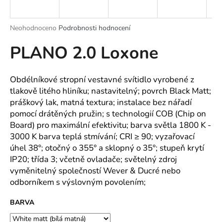
a
j
Průměrné
Neohodnoceno
Podrobnosti hodnocení
í
hodnocení
PLANO 2.0 Loxone
produktu
t
je
?
0,0
z
Obdélníkové stropní vestavné svítidlo vyrobené z
5
tlakově litého hliníku; nastavitelný; povrch Black Matt;
hvězdiček.
práškový lak, matná textura; instalace bez nářadí
pomocí drátěných pružin; s technologií COB (Chip on
HLEDAT
Board) pro maximální efektivitu; barva světla 1800 K -
3000 K barva teplá stmívání; CRI ≥ 90; vyzařovací
úhel 38°; otočný o 355° a sklopný o 35°; stupeň krytí
D
IP20; třída 3; včetně ovladače; světelný zdroj
o
vyměnitelný společností Wever & Ducré nebo
p
odborníkem s výslovným povolením;
o
r
BARVA
u