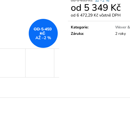
od 5 459 Kč
až –2 %
od
5 349 Kč
od
6 472,29 Kč
včetně DPH
Měrná
cena:
Kategorie
:
Wever &
OD 5 459
KČ
Záruka
:
2 roky
AŽ –2 %