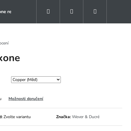
Hledat
Přihlášení
Nákupní
one rezidence
Kontakty
Naše reference
košík
ocení
xone
u
Možnosti doručení
d:
Zvolte variantu
Značka:
Wever & Ducré