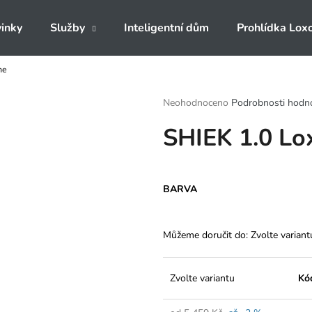
inky
Služby
Inteligentní dům
Prohlídka Lox
ne
Co potřebujete najít?
Průměrné
Neohodnoceno
Podrobnosti hodn
hodnocení
SHIEK 1.0 Lo
produktu
HLEDAT
je
0,0
z
5
Doporučujeme
BARVA
hvězdiček.
Můžeme doručit do:
Zvolte variant
Zvolte variantu
Kó