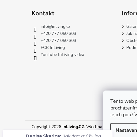
Z
á
Kontakt
Infor
p
a
info
@
inliving.cz
Garan
t
+420 777 050 303
Jak n
í
+420 777 050 303
Obch
FCB InLiving
Podmí
YouTube InLiving videa
Tento web p
procházením
jejich použí
Copyright 2026
InLiving.CZ
. Všechna práva vyhrazena.
Nastaven
Denisa Škarica:
"Inliving můžu jen
doporučit! Profesionálnía rychlá